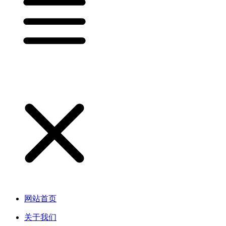
网站首页
关于我们