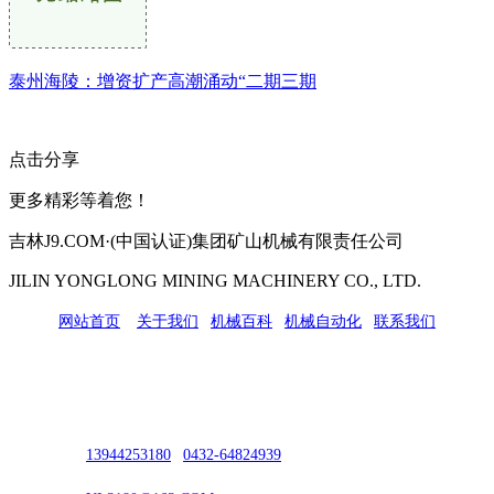
泰州海陵：增资扩产高潮涌动“二期三期
点击分享
更多精彩等着您！
吉林J9.COM·(中国认证)集团矿山机械有限责任公司
JILIN YONGLONG MINING MACHINERY CO., LTD.
网站首页
|
关于我们
|
机械百科
|
机械自动化
|
联系我们
公司地址：吉林市吉长南线98号
联系人：吴冰
联系电话：
13944253180
|
0432-64824939