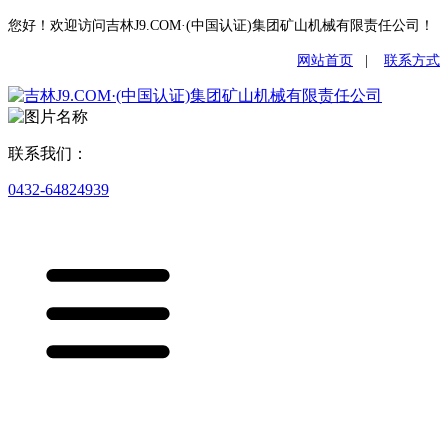
您好！欢迎访问吉林J9.COM·(中国认证)集团矿山机械有限责任公司！
网站首页
|
联系方式
联系我们：
0432-64824939