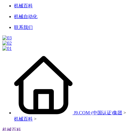
机械百科
机械自动化
联系我们
J9.COM·(中国认证)集团
>
机械百科
>
机械百科