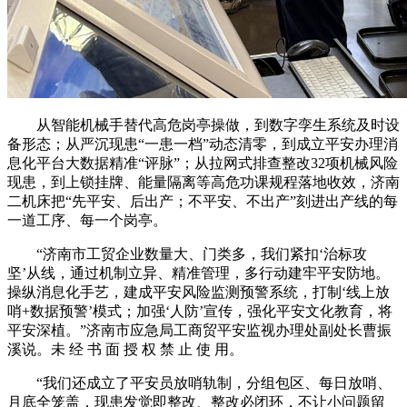
从智能机械手替代高危岗亭操做，到数字孪生系统及时设
备形态；从严沉现患“一患一档”动态清零，到成立平安办理消
息化平台大数据精准“评脉”；从拉网式排查整改32项机械风险
现患，到上锁挂牌、能量隔离等高危功课规程落地收效，济南
二机床把“先平安、后出产；不平安、不出产”刻进出产线的每
一道工序、每一个岗亭。
“济南市工贸企业数量大、门类多，我们紧扣‘治标攻
坚’从线，通过机制立异、精准管理，多行动建牢平安防地。
操纵消息化手艺，建成平安风险监测预警系统，打制‘线上放
哨+数据预警’模式；加强‘人防’宣传，强化平安文化教育，将
平安深植。”济南市应急局工商贸平安监视办理处副处长曹振
溪说。未 经 书 面 授 权 禁 止 使 用。
“我们还成立了平安员放哨轨制，分组包区、每日放哨、
月底全笼盖，现患发觉即整改、整改必闭环，不让小问题留