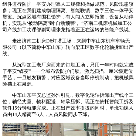
组件进行防护，平安办理靠人工规律和操做规范，风险现患较
多；现正在我们建成物理隔离、智能联锁、数字三位一体平安
樊篱。沉点区域有围栏锁护，有人闯入立即报警，设备从动停
机，实现从‘被动隔离’到‘自动预警’。”济南二机床机械加工公
司产线加工功课部副司理张龙指着正正在运转的智能产线说。
走出济南二机床D6灯塔工场，来到中车山东机车车辆无
限公司（以下简称中车山东）转向架工区数字化轮轴拆卸出产
线。
从沉型加工老厂房而来的灯塔工场，只用一年时间就完成
了平安“蝶变”——全域布设防护门锁、激光扫描、厘米级定位
手艺，一旦触发预警，对应区域设备当即停机制动，把机械风
险挡正在泉源。
中车山东平安总监孙浩引见，数字化轮轴拆卸出产线个工
位，轴径丈量、物料配送、轴承压拆、现正在依托智能工拆及
软件15分钟就能完成。正在出产效率提拔的同时，单班功课人
员由14人精简至6人，人员风险同步下降。