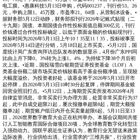
电工膜。•惠康科技5月13日申购，代码001237，刊行价53。26
元，申购上限1。45万股，市盈率21。04倍，从营制冰设备。•
据财务部5月12日动静，财务部拟刊行2026年记账式贴现（二
十九期）国债。本期国债合作性投标面值总额300亿元，刊行
价钱通过合作性投标确定，以低于票面金额的价钱贴现刊行。
投标时间为2026年5月13日上午10！35至11！35，投标竣事至
2026年5月14日进行分销，5月18日起上市买卖。•5月12日，国
度统计局广东查询拜访总队发布的数据显示，4月份广东PPI同
比由上月下降0。3%转为上涨1。4%，为持续下降38个月后初
次上涨。•近期，国投瑞雪白银期货证券投资基金（LOF）A
类基金份额二级市场买卖价钱较着高于基金份额净值，呈现较
大幅度溢价。为投资者好处，该基金将于2026年5月13日开市
起停牌，自2026年5月13日10时30分起复牌，停牌期间基金赎
回营业照旧打点。•5月12日，上海期货买卖所发布2026年4月
自律监管消息。非常买卖行为办理方面，处置非常买卖行为37
起，此中自成交超限21起，屡次报撤单超限8起，期货大额报
撤单2起，期货账户组日内开仓买卖量超限6起。5月11日至13
日，2026世界数字教育大会正在杭州举办。本届会议期间共签
订人工智能教育国际合做项目20项，为全球教育数字化转型注
入强劲动力。国联平易近生证券认为，教育行业无望送来政策
边际改善、行业供给出清、行业需求的“三维共振”，行业投资