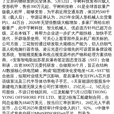
了立异药物研发的完全体系。5月12日，宇树科技发布01载人
变形机甲，售价390万元起。宇树科技称，01是全球首款量产
版载人机甲，能够变形，为平易近用交通东西，体沉约500千
克（载人后）。华源证券认为，2025年全国人形机械人出货量
约1。44万台，2026年无望倍数级大幅增加，多家厂商给出积
极量产，此中宇树科技、智元机械人、优必选方针均已超万台
级。正在本钱下，将帮力企业进一步扩大产能扶植，加快手艺
迭代，开辟场景使用。可关心上逛零部件及从机厂相关标的。
公司方面，三花智控通过研发取大规模出产能力，切入仿朝气
器人机电施行器市场。凌云光是行业领先的可设置装备摆设视
觉系统、智能视觉配备和焦点视觉器件的产物和处理方案供给
商。○安靠智电取姑苏星辰瀑布签定固态变压器（SST）合做
和谈，出资3000万元委托研发，合做期36个月，旨正在结构
AI数据核心供电范畴，构成“聪慧模块化变电坐+GIL+SST”组
合效应，短期对业绩无严沉影响。星辰瀑布专注FPGA芯片原
语级算法及三代半导体功率电子手艺。○天富能源控股股东中
新建电力集团无限义务公司打算增持1。25亿元—2。5亿元公
司股份，不设订价钱区间。○江龙船艇于5月12日取THONG
YONG OFFSHORE PTE LTD。签定2份海工船建制合同，合
同总金额为1840万美元，按当日汇率折算约1。26亿元人平易
近币，占公司2025年度经审计停业收入的17。92%。○中微半
导正式发布自研32MbitSPINORFlash芯片，型号为