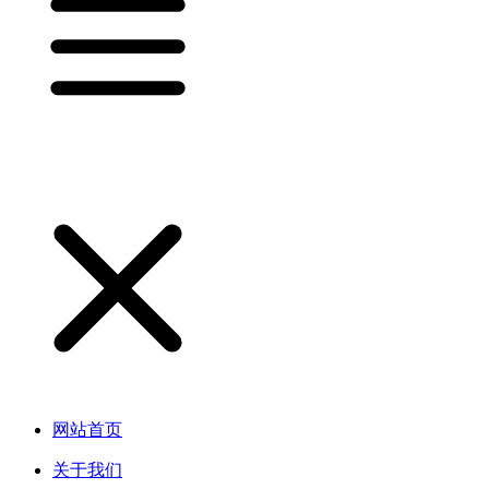
网站首页
关于我们