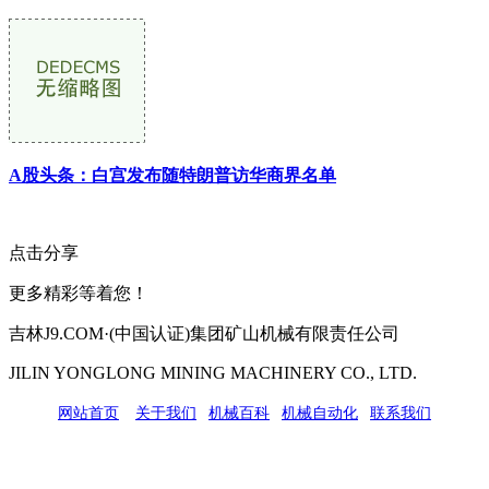
A股头条：白宫发布随特朗普访华商界名单
点击分享
更多精彩等着您！
吉林J9.COM·(中国认证)集团矿山机械有限责任公司
JILIN YONGLONG MINING MACHINERY CO., LTD.
网站首页
|
关于我们
|
机械百科
|
机械自动化
|
联系我们
公司地址：吉林市吉长南线98号