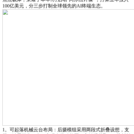
100亿美元，分三步打制全球领先的AI终端生态。
1。可起落机械云台布局：后摄模组采用两段式折叠设想，支