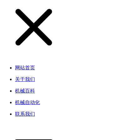
网站首页
关于我们
机械百科
机械自动化
联系我们