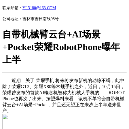
联系邮箱：
YL3180@163.COM
公司地址：吉林市吉长南线98号
自带机械臂云台+AI场景
+Pocket荣耀RobotPhone曝年
上半
近期，关于 荣耀手机 将来将发布新机的动静不竭，此中
除了荣耀GT2、荣耀X80等常规手机之外，近日，10月15日，
荣耀曾发布的首款AI概念机被称为机械人手机的——ROBOT
Phone也再次了出来。按照爆料来看，该机不单将会自带机械
臂云台+Ai场景+Pocket，并且还无望正在来岁上半年送来量
产。