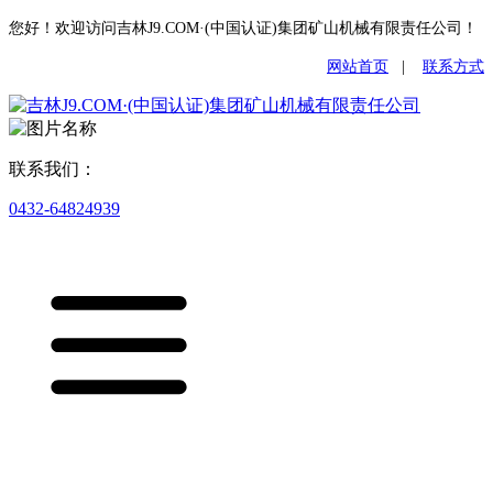
您好！欢迎访问吉林J9.COM·(中国认证)集团矿山机械有限责任公司！
网站首页
|
联系方式
联系我们：
0432-64824939