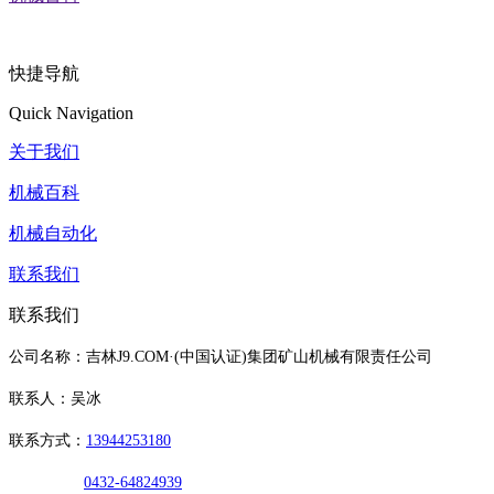
快捷导航
Quick Navigation
关于我们
机械百科
机械自动化
联系我们
联系我们
公司名称：吉林J9.COM·(中国认证)集团矿山机械有限责任公司
联系人：吴冰
联系方式：
13944253180
0432-64824939