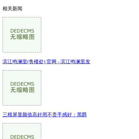
相关新闻
滨江鸣澜里(售楼处) 官网 - 滨江鸣澜里发
三模屏显颜值高好用不贵手感好：黑爵