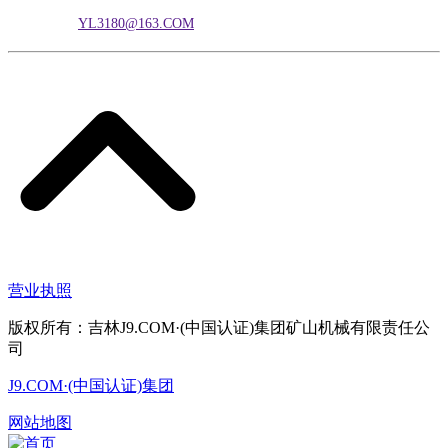
电子邮箱：
YL3180@163.COM
营业执照
版权所有：吉林J9.COM·(中国认证)集团矿山机械有限责任公
司
J9.COM·(中国认证)集团
网站地图