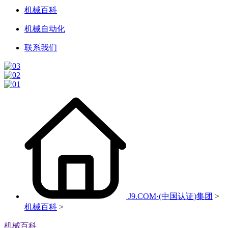
机械百科
机械自动化
联系我们
J9.COM·(中国认证)集团
>
机械百科
>
机械百科