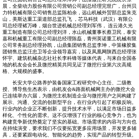
晨，全柴动力股份有限公司营销公司副总经理完世广，台州贝
力特机械有限公司销售总监陈柏余，远山机械外贸部总监朱克
山，美斯达重工渠道部总监孔飞 ，芯马科技（武汉）有限公
司总经理褚万峰，烟台世进机械总经理刘军伟， 连云港久光
重工制造有限公司总经理刘洋，水山机械董事长蔡卫民，泰安
嘉和机械重工有限公司副总经理陈磊，青州英诺重工机械有限
公司常务副总经理孙凯，山鼎集团销售总监李坤，中策橡胶集
团销售总监汪忠卫等企业领导嘉宾，以及凤凰网陕西总经理张
怀宇、建筑机械杂志社社长李科锋等媒体代表，与来自全国各
地的机友会会长及微挖精英共同见证了微挖行业第六次高规
格、大规模的盛事。
长安大学公路养护装备国家工程研究中心主任、二级教
授、博导焦生杰表示，由机友会&路面机械网主办的微挖大会
已连续举办六届，为微挖主机制造企业与微挖用户之间构建了
展示、沟通、交流的创新型平台，在行业内引起了积极反响。
行业内的企业正不断创新，提升技术水平，以满足市场日益多
样化、个性化的需求。这不仅增强了行业的核心竞争力，也为
构建竞争新优势奠定了坚实的基础。市场需求的内容与方向也
在持续演变，要求我们不仅要拓宽更多应用场景，开发更多辅
具，还要紧跟电动化、智能化的趋势，实现产品的转型升级。