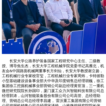
长安大学公路养护装备国家工程研究中心主任、二级教
授、博导焦生杰，长安大学工程机械学院党委书记高雁北，机
友会&中国路面机械网董事长方剑仙，长安大学教授谢立扬，
工程机械行业专家校官玺，工程机械行业专家周炜，卡特彼勒
小型基础建设设备事业部大中华及印度销售总经理胡巍，徐工
集团徐工挖掘机械事业部营销公司副总经理黄世顶，三一重机
微挖研究院院长孙国印，厦⻔厦工众力兴智能科技有限公司总
经理郭涛，山河智能装备股份有限公司公司高管、总经理助
理、营销总公司总经理李昌建， 雷沃重工集团有限公司营销
公司挖掘机销售公司总经理宋泽帅，山推微挖研究院院长张