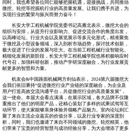
同时，我也希望各位同仁能够把握机遇，迎接挑战，共同推动
微挖、轮挖等挖掘机行业的高质量发展。让我们携手共进，为
实现行业的繁荣与振兴而努力奋斗！
长安大学工程机械学院党委书记高雁北表示，微挖大会的
组织与安排，从提升行业影响力、促进交流合作的角度出发，
以高峰论坛、行业大会以及展览展示等多元化形式，精准聚焦
于微挖及小型设备领域，深入剖析市场趋势，探讨技术创新，
极大促进了行业的发展与壮大。在当前工程机械行业智能化、
精细化发展的新阶段，长安大学工程机械学院也将积极响应时
代号召，加强科研创新，推动产学研深度融合，为行业发展贡
献更多的智慧和力量。
机友会&中国路面机械网方剑仙表示， 2024第六届微挖大
会我们依旧秉持“促进微挖行业产业链的深度融合，为企业及
用户打造高效交流沟通平台，共促微挖行业的高质量发展”，
这一使命。本届大会看点满满，在展示区域，各大品牌不仅隆
重推出了他们的明星产品，还精心策划了多样的试乘试驾等互
动环节，使大家能够亲身体验并领略产品魅力。室内论坛则汇
聚了来自主流企业嘉宾的价值分享，以及行业专家的深度剖
析，同时，我们也邀请了来自不同领域的微挖、轮挖精英，他
们带来了宝贵的经营智慧与成功经验分享，为大会增添了更多