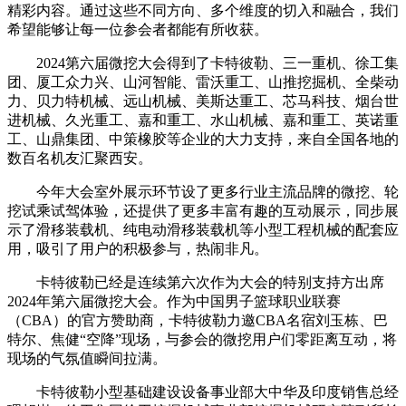
精彩内容。通过这些不同方向、多个维度的切入和融合，我们
希望能够让每一位参会者都能有所收获。
2024第六届微挖大会得到了卡特彼勒、三一重机、徐工集
团、厦工众力兴、山河智能、雷沃重工、山推挖掘机、全柴动
力、贝力特机械、远山机械、美斯达重工、芯马科技、烟台世
进机械、久光重工、嘉和重工、水山机械、嘉和重工、英诺重
工、山鼎集团、中策橡胶等企业的大力支持，来自全国各地的
数百名机友汇聚西安。
今年大会室外展示环节设了更多行业主流品牌的微挖、轮
挖试乘试驾体验，还提供了更多丰富有趣的互动展示，同步展
示了滑移装载机、纯电动滑移装载机等小型工程机械的配套应
用，吸引了用户的积极参与，热闹非凡。
卡特彼勒已经是连续第六次作为大会的特别支持方出席
2024年第六届微挖大会。作为中国男子篮球职业联赛
（CBA）的官方赞助商，卡特彼勒力邀CBA名宿刘玉栋、巴
特尔、焦健“空降”现场，与参会的微挖用户们零距离互动，将
现场的气氛值瞬间拉满。
卡特彼勒小型基础建设设备事业部大中华及印度销售总经