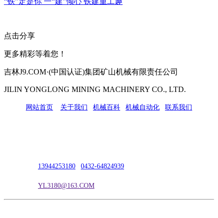
“铁”定是你 一“建”倾心 铁建重工趣
点击分享
更多精彩等着您！
吉林J9.COM·(中国认证)集团矿山机械有限责任公司
JILIN YONGLONG MINING MACHINERY CO., LTD.
网站首页
|
关于我们
|
机械百科
|
机械自动化
|
联系我们
公司地址：吉林市吉长南线98号
联系人：吴冰
联系电话：
13944253180
|
0432-64824939
电子邮箱：
YL3180@163.COM