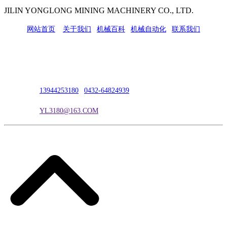
JILIN YONGLONG MINING MACHINERY CO., LTD.
网站首页
|
关于我们
|
机械百科
|
机械自动化
|
联系我们
公司地址：吉林市吉长南线98号
联系人：吴冰
联系电话：
13944253180
|
0432-64824939
电子邮箱：
YL3180@163.COM