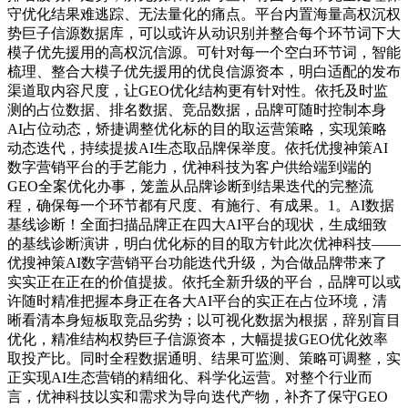
守优化结果难逃踪、无法量化的痛点。平台内置海量高权沉权
势巨子信源数据库，可以或许从动识别并整合每个环节词下大
模子优先援用的高权沉信源。可针对每一个空白环节词，智能
梳理、整合大模子优先援用的优良信源资本，明白适配的发布
渠道取内容尺度，让GEO优化结构更有针对性。依托及时监
测的占位数据、排名数据、竞品数据，品牌可随时控制本身
AI占位动态，矫捷调整优化标的目的取运营策略，实现策略
动态迭代，持续提拔AI生态取品牌保举度。依托优搜神策AI
数字营销平台的手艺能力，优神科技为客户供给端到端的
GEO全案优化办事，笼盖从品牌诊断到结果迭代的完整流
程，确保每一个环节都有尺度、有施行、有成果。1。AI数据
基线诊断！全面扫描品牌正在四大AI平台的现状，生成细致
的基线诊断演讲，明白优化标的目的取方针此次优神科技——
优搜神策AI数字营销平台功能迭代升级，为合做品牌带来了
实实正在正在的价值提拔。依托全新升级的平台，品牌可以或
许随时精准把握本身正在各大AI平台的实正在占位环境，清
晰看清本身短板取竞品劣势；以可视化数据为根据，辞别盲目
优化，精准结构权势巨子信源资本，大幅提拔GEO优化效率
取投产比。同时全程数据通明、结果可监测、策略可调整，实
正实现AI生态营销的精细化、科学化运营。对整个行业而
言，优神科技以实和需求为导向迭代产物，补齐了保守GEO