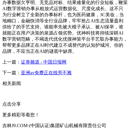
办事数据欠亨明、无竞品对标、结果难量化的行业短板，鞭策
AI数字营销办事从粗放式运营数据化、尺度化成长。这不只
为行业树立了全新的办事标杆，也为医药健康，3C美妆，当
地糊口，金融快消等全行业品牌，牢牢抢占AI生态流量盈利
供给了的手艺支持。谁能率先被大模子承认、被AI保举，谁
就能正在用户决策的泉源占领劣势。优神科技将持续深耕AI
数字营销范畴，不竭迭代优化优搜神策平台手艺取办事能力，
帮帮更多品牌正在AI时代建立不成替代的认知护城河。你的
品牌，不应当正在AI的谜底中缺席。
上一篇：
证券频道 - 中国日报网
下一篇：
亚洲av免费正在线旁不雅
相关新闻
点击分享
更多精彩等着您！
吉林J9.COM·(中国认证)集团矿山机械有限责任公司