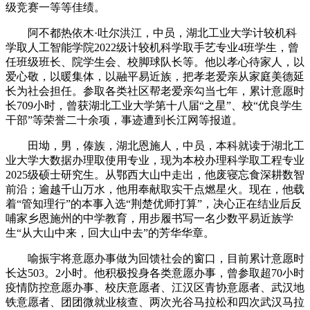
级竞赛一等等佳绩。
阿不都热依木·吐尔洪江，中员，湖北工业大学计较机科
学取人工智能学院2022级计较机科学取手艺专业4班学生，曾
任班级班长、院学生会、校脚球队长等。他以孝心待家人，以
爱心敬，以暖集体，以融平易近族，把孝老爱亲从家庭美德延
长为社会担任。参取各类社区帮老爱亲勾当七年，累计意愿时
长709小时，曾获湖北工业大学第十八届“之星”、校“优良学生
干部”等荣誉二十余项，事迹遭到长江网等报道。
田坳，男，傣族，湖北恩施人，中员，本科就读于湖北工
业大学大数据办理取使用专业，现为本校办理科学取工程专业
2025级硕士研究生。从鄂西大山中走出，他废寝忘食深耕数智
前沿；逾越千山万水，他用奉献取实干点燃星火。现在，他载
着“管知理行”的本事入选“荆楚优师打算”，决心正在结业后反
哺家乡恩施州的中学教育，用步履书写一名少数平易近族学
生“从大山中来，回大山中去”的芳华华章。
喻振宇将意愿办事做为回馈社会的窗口，目前累计意愿时
长达503。2小时。他积极投身各类意愿办事，曾参取超70小时
疫情防控意愿办事、校庆意愿者、江汉区青协意愿者、武汉地
铁意愿者、团团微就业核查、两次光谷马拉松和四次武汉马拉