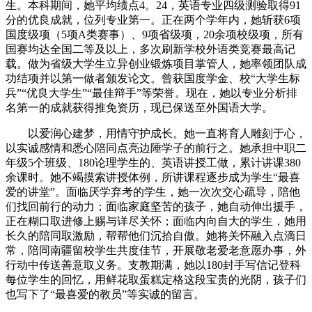
生。本科期间，她平均绩点4。24，英语专业四级测验取得91
分的优良成就，位列专业第一。正在两个学年内，她斩获6项
国度级项（5项A类赛事）、9项省级项，20余项校级项，所有
国赛均达全国二等及以上，多次刷新学校外语类竞赛最高记
载。做为省级大学生立异创业锻炼项目掌管人，她率领团队成
功结项并以第一做者颁发论文。曾获国度学金、校“大学生标
兵”“优良大学生”“最佳辩手”等荣誉。现在，她以专业分析排
名第一的成就获得推免资历，现已保送至外国语大学。
以爱润心建梦，用情守护成长。她一直将育人雕刻于心，
以实诚感情和悉心陪同点亮边陲学子的前行之。她承担中职二
年级5个班级、180论理学生的、英语讲授工做，累计讲课380
余课时。她不竭摸索讲授体例，所讲课程逐步成为学生“最喜
爱的讲堂”。面临厌学弃考的学生，她一次次交心疏导，陪他
们找回前行的动力；面临家庭坚苦的孩子，她自动伸出援手，
正在糊口取进修上赐与详尽关怀；面临内向自大的学生，她用
长久的陪同取激励，帮帮他们沉拾自傲。她将关怀融入点滴日
常，陪同南疆留校学生共度佳节，开展敬老爱老意愿办事，外
行动中传送善意取义务。支教期满，她以180封手写信记登科
每位学生的回忆，用鲜花取蛋糕定格这段宝贵的光阴，孩子们
也写下了“最喜爱的教员”等实诚的留言。