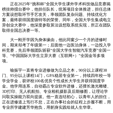
正在2025年“挑和杯”全国大学生课外学术科技做品竞赛揭
榜挂帅擂台赛中，他担任队长，统筹项目全体推进，担任总体
方案设想取环节手艺攻关，率领团队复杂问题、持续优化方
案，最终获得国度级特等的荣誉。同年，全国大学生集成电立
异创业大赛中，他深度参取算法设想取系统实现，所正在团队
取得全国总决赛一等。
大一刚开学因为身体缘由，他比同窗少一个月的进修时
间，期末却考了年级第一；后面他一边医治身体，一边投入学
科竞赛，先后率领团队斩获“全国大学生智能汽车竞赛”全国一
等、“中国国际大学生立异大赛（互联网+）”全国金等多项
项。
喻振宇一直将专业进修做为立品之本，90分以上课程38
门、95分以上课程14门，GPA稳居专业第一，持续四年校一等
学业学金，获评校100名优良个性成长大学生并获得国度学
金。他学用连系，自动霸占专业软件进修，还擅长激光雕镂、
3D打印、无人机航拍、专业相机摄影及后期修图，让理论学
问取实操能力双向提拔。他一直连结初心，以青年人的担任，
正在进修道上笃行不怠，正在办事社会的征程上步履不断，用
专业所学建建芳华抱负，用躬身实践绘就人生华章。