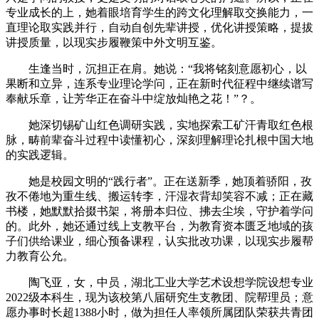
专业成长的上，她着眼培育学生的跨文化理解取交换能力，一
直理论取实践并行，自动自创先辈讲授，优化讲授策略，提拔
讲授质量，以现实步履鞭策中外文明互鉴。
生逢当时，沉担正在肩。她说：“我将铭刻意愿初心，以
果断和立异，连系专业理论学问，正在新时代征程中继续谱写
奉献乐章，让芳华正在奋斗中绽放灿艳之花！”？。
她深切锡矿山红色调研实践，实地探索工矿汗青取红色根
脉，畴前辈奋斗过程中读懂初心，深刻理解理论扎根中国大地
的实践逻辑。
她是校园文明的“践行者”。正在送新季，她顶着骄阳，孜
孜不倦地为重生线、搬运转李，汗湿衣背却笑容不减；正在藏
书楼，她默默拾掇书架，将册本归位、拂去尘埃，守护着学问
的。此外，她还通过线上支教平台，为教育资本匮乏地域的孩
子们供给课业，细心预备课程，认实批改功课，以现实步履帮
力教育公允。
陶飞亚，女，中员，湖北工业大学艺术设想学院设想专业
2022级本科生，现为该校第八届研究生支教团、院帮理员；意
愿办事时长超1388小时，做为担任人率领所属团队荣获共青团