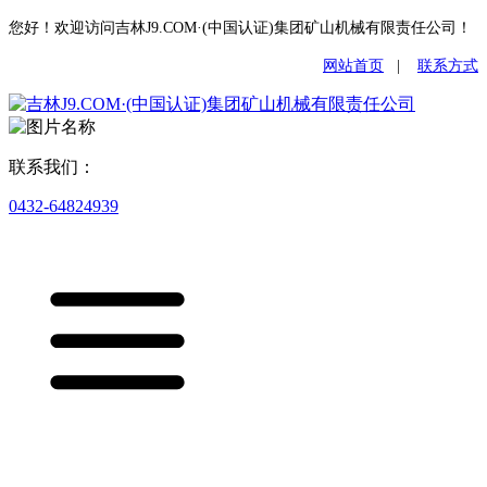
您好！欢迎访问吉林J9.COM·(中国认证)集团矿山机械有限责任公司！
网站首页
|
联系方式
联系我们：
0432-64824939