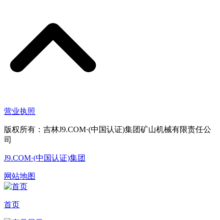
营业执照
版权所有：吉林J9.COM·(中国认证)集团矿山机械有限责任公
司
J9.COM·(中国认证)集团
网站地图
首页