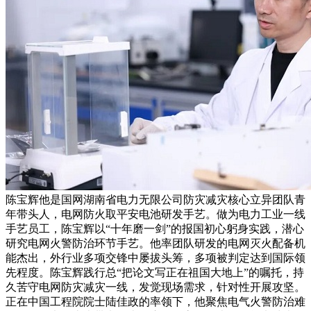
陈宝辉他是国网湖南省电力无限公司防灾减灾核心立异团队青
年带头人，电网防火取平安电池研发手艺。做为电力工业一线
手艺员工，陈宝辉以“十年磨一剑”的报国初心躬身实践，潜心
研究电网火警防治环节手艺。他率团队研发的电网灭火配备机
能杰出，外行业多项交锋中屡拔头筹，多项被判定达到国际领
先程度。陈宝辉践行总“把论文写正在祖国大地上”的嘱托，持
久苦守电网防灾减灾一线，发觉现场需求，针对性开展攻坚。
正在中国工程院院士陆佳政的率领下，他聚焦电气火警防治难