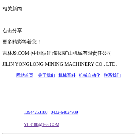
相关新闻
点击分享
更多精彩等着您！
吉林J9.COM·(中国认证)集团矿山机械有限责任公司
JILIN YONGLONG MINING MACHINERY CO., LTD.
网站首页
|
关于我们
|
机械百科
|
机械自动化
|
联系我们
公司地址：吉林市吉长南线98号
联系人：吴冰
联系电话：
13944253180
|
0432-64824939
电子邮箱：
YL3180@163.COM