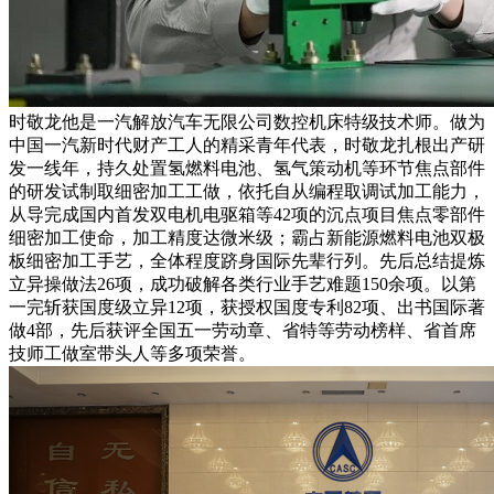
时敬龙他是一汽解放汽车无限公司数控机床特级技术师。做为
中国一汽新时代财产工人的精采青年代表，时敬龙扎根出产研
发一线年，持久处置氢燃料电池、氢气策动机等环节焦点部件
的研发试制取细密加工工做，依托自从编程取调试加工能力，
从导完成国内首发双电机电驱箱等42项的沉点项目焦点零部件
细密加工使命，加工精度达微米级；霸占新能源燃料电池双极
板细密加工手艺，全体程度跻身国际先辈行列。先后总结提炼
立异操做法26项，成功破解各类行业手艺难题150余项。以第
一完斩获国度级立异12项，获授权国度专利82项、出书国际著
做4部，先后获评全国五一劳动章、省特等劳动榜样、省首席
技师工做室带头人等多项荣誉。