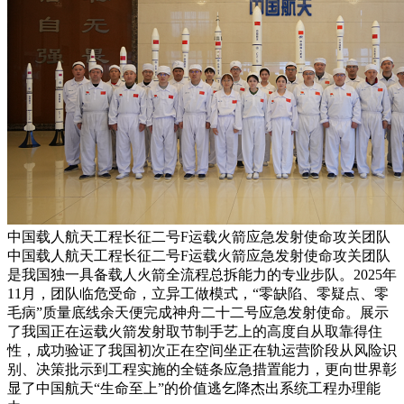
中国载人航天工程长征二号F运载火箭应急发射使命攻关团队
中国载人航天工程长征二号F运载火箭应急发射使命攻关团队
是我国独一具备载人火箭全流程总拆能力的专业步队。2025年
11月，团队临危受命，立异工做模式，“零缺陷、零疑点、零
毛病”质量底线余天便完成神舟二十二号应急发射使命。展示
了我国正在运载火箭发射取节制手艺上的高度自从取靠得住
性，成功验证了我国初次正在空间坐正在轨运营阶段从风险识
别、决策批示到工程实施的全链条应急措置能力，更向世界彰
显了中国航天“生命至上”的价值逃乞降杰出系统工程办理能