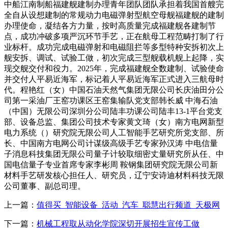
中船江南制船福建舰建制办理青年团队团队承担着我国首艘完
全自从设想建制的常规动力电磁弹射型航空母舰福建舰的建制
办理使命，凝结各方力量，按时高质量完成福建舰各建制节
点，成功冲破多项严沉环节手艺，正在航母工程范畴打制了行
业标杆。成功完成电磁弹射和电磁阻拦等多型特种安拆初次上
舰安拆、调试、试验工做，初次完成三型舰载机舰上起降，实
现交舰交付和役力。2025年，完成福建舰全数建制、试验使命
并交付人平易近海军，标记着人平易近海军正式进入三航母时
代。程艳红（女）中国石油天然气集团无限公司长庆油田分公
司第一采油厂王窑功课区王窑集输队党支部韩长威 中海石油
（中国）无限公司深圳分公司陆丰功课公司陆丰13-1平台党支
部、设备总监、集团公司技术专家黄文琦（女）南方电网新型
电力系统（）研究院无限公司人工智能手艺研究所党支部、所
长、中国南方电网公司计谋级高级手艺专家孙汉涛 中电信量
子消息科技集团无限公司量子计较取细密丈量研究所从任、中
国电信量子专业首席专家李彬周 鞍钢集团研究院无限公司新
材料手艺研发核心担任人、研究员，辽宁安诗迪材料科技无限
公司董事、副总司理。
上一篇：
值得买_智能设备_活动_汽车_聪慧出行频道_天极网
下一篇：
机械工程取从动化学院深切开展招生宣传工做