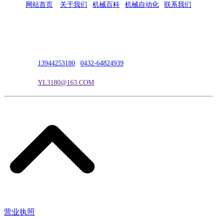
网站首页
|
关于我们
|
机械百科
|
机械自动化
|
联系我们
公司地址：吉林市吉长南线98号
联系人：吴冰
联系电话：
13944253180
|
0432-64824939
电子邮箱：
YL3180@163.COM
营业执照