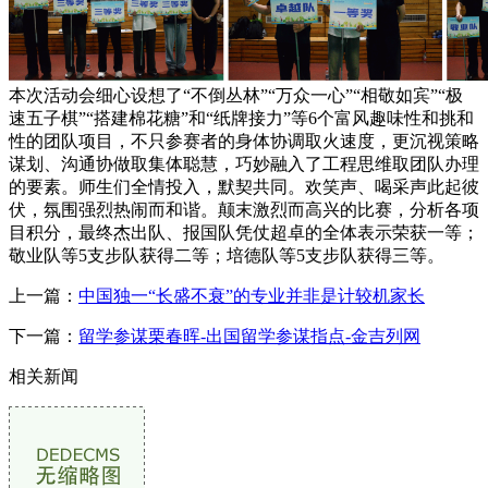
本次活动会细心设想了“不倒丛林”“万众一心”“相敬如宾”“极
速五子棋”“搭建棉花糖”和“纸牌接力”等6个富风趣味性和挑和
性的团队项目，不只参赛者的身体协调取火速度，更沉视策略
谋划、沟通协做取集体聪慧，巧妙融入了工程思维取团队办理
的要素。师生们全情投入，默契共同。欢笑声、喝采声此起彼
伏，氛围强烈热闹而和谐。颠末激烈而高兴的比赛，分析各项
目积分，最终杰出队、报国队凭仗超卓的全体表示荣获一等；
敬业队等5支步队获得二等；培德队等5支步队获得三等。
上一篇：
中国独一“长盛不衰”的专业并非是计较机家长
下一篇：
留学参谋栗春晖-出国留学参谋指点-金吉列网
相关新闻