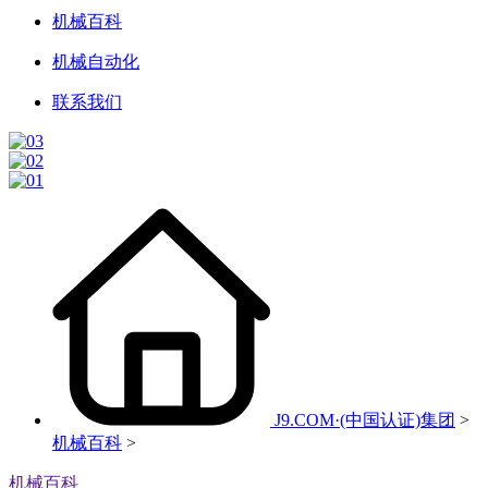
机械百科
机械自动化
联系我们
J9.COM·(中国认证)集团
>
机械百科
>
机械百科