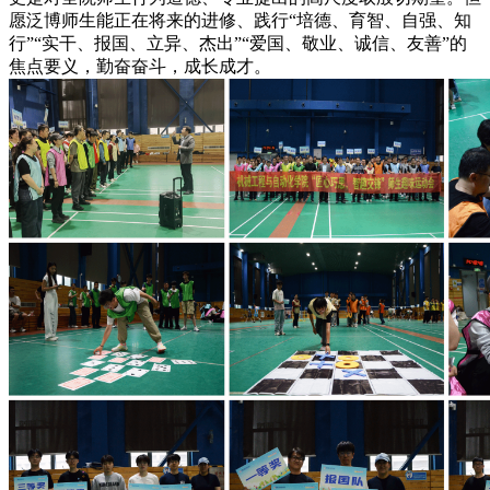
愿泛博师生能正在将来的进修、践行“培德、育智、自强、知
行”“实干、报国、立异、杰出”“爱国、敬业、诚信、友善”的
焦点要义，勤奋奋斗，成长成才。