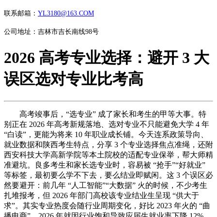
联系邮箱：
YL3180@163.COM
公司地址：吉林市吉长南线98号
2026 高考专业选择：避开 3 大
误区选对专业比考高
高考竣事后，“选专业” 成了家长和考生的甲等大事。特
别正在 2026 年高考新规落地、选对专业不只能避免大学 4 年
“白读”，更能为将来 10 年职业成长铺。今天连系政策导向、
就业数据和陕西考生特点，分享 3 个专业选择焦点准绳，还附
西安科技大学高新学院等本土院校的适配专业保举，帮大师精
准避坑。良多考生和家长选专业时，容易被 “抢手”“好就业”
等标签，最初要么学不下去，要么结业即赋闲。这 3 个误区必
然要避开：前几年 “人工智能”“大数据” 火的时候，不少考生
扎堆报考，但 2026 年部门高校该专业结业生呈现 “供大于
求”。其实专业热度会随行业周期变化，好比 2023 年火的 “曲
播电商”，2026 年就因行业饱和导致应届生就业率下降 12%。