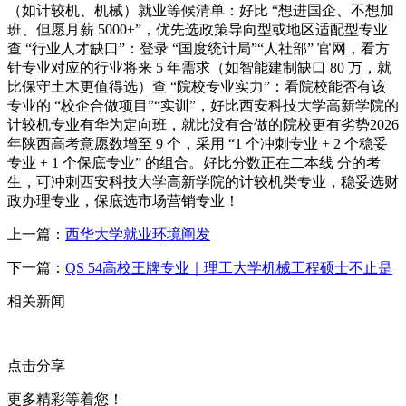
（如计较机、机械）就业等候清单：好比 “想进国企、不想加
班、但愿月薪 5000+”，优先选政策导向型或地区适配型专业
查 “行业人才缺口”：登录 “国度统计局”“人社部” 官网，看方
针专业对应的行业将来 5 年需求（如智能建制缺口 80 万，就
比保守土木更值得选）查 “院校专业实力”：看院校能否有该
专业的 “校企合做项目”“实训”，好比西安科技大学高新学院的
计较机专业有华为定向班，就比没有合做的院校更有劣势2026
年陕西高考意愿数增至 9 个，采用 “1 个冲刺专业 + 2 个稳妥
专业 + 1 个保底专业” 的组合。好比分数正在二本线 分的考
生，可冲刺西安科技大学高新学院的计较机类专业，稳妥选财
政办理专业，保底选市场营销专业！
上一篇：
西华大学就业环境阐发
下一篇：
QS 54高校王牌专业｜理工大学机械工程硕士不止是
相关新闻
点击分享
更多精彩等着您！