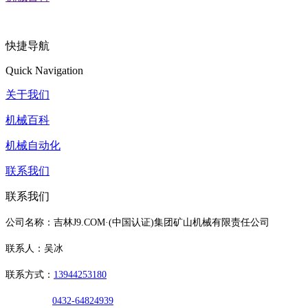
快捷导航
Quick Navigation
关于我们
机械百科
机械自动化
联系我们
联系我们
公司名称：吉林J9.COM·(中国认证)集团矿山机械有限责任公司
联系人：吴冰
联系方式：
13944253180
0432-64824939