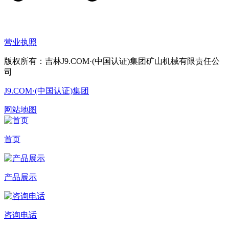
营业执照
版权所有：吉林J9.COM·(中国认证)集团矿山机械有限责任公
司
J9.COM·(中国认证)集团
网站地图
首页
产品展示
咨询电话