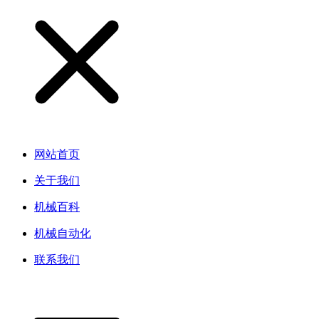
网站首页
关于我们
机械百科
机械自动化
联系我们