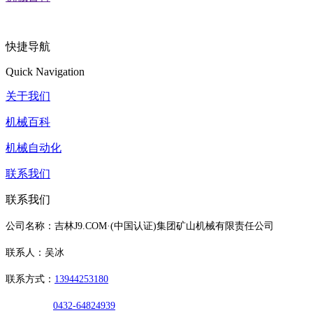
快捷导航
Quick Navigation
关于我们
机械百科
机械自动化
联系我们
联系我们
公司名称：吉林J9.COM·(中国认证)集团矿山机械有限责任公司
联系人：吴冰
联系方式：
13944253180
0432-64824939