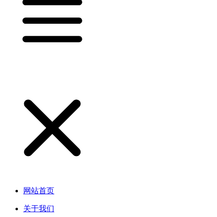
网站首页
关于我们