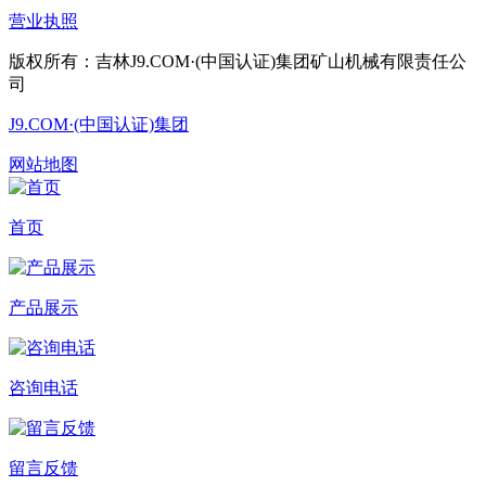
营业执照
版权所有：吉林J9.COM·(中国认证)集团矿山机械有限责任公
司
J9.COM·(中国认证)集团
网站地图
首页
产品展示
咨询电话
留言反馈