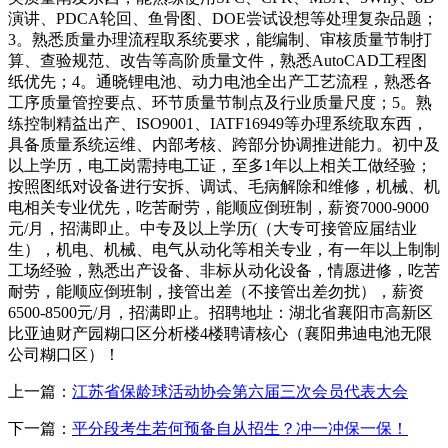
演讲、PDCA轮回、鱼骨图、DOE尝试设想等处理复杂品题；
3。熟悉质量办理流程取系统要求，能编制、审核质量节制打
算、查验规范、改告等高阶质量文件，熟悉AutoCAD工程图
纸优先；4。通晓锂电池、动力电池全出产工艺流程，熟悉各
工序质量管控要点、环节质量节制点及行业质量尺度；5。熟
练控制精益出产、ISO9001、IATF16949等办理系统取东西，
具备质量系统运维、内部考核、跨部分协调推进能力。初中及
以上学历，电工岗需持电工证，至多1年以上相关工做经验；
按照图纸对设备进行安拆、调试、毛病解除和维修，机械、机
电相关专业优先，吃苦耐劳，能顺应倒班制，薪资7000-9000
元/月，招满即止。中专及以上学历(（大专可接管应届结业
生），机电、机械、电气从动化等相关专业，有一年以上制制
工场经验，熟悉出产设备、非标从动化设备，情愿进修，吃苦
耐劳，能顺应倒班制，接管出差（不接管出差勿扰），薪资
6500-8500元/月，招满即止。招聘地址：湖北省襄阳市高新区
比亚迪财产园糊口区分析楼4楼聘请核心（襄阳弗迪电池无限
公司糊口区）！
上一篇：
江苏省保龄球活动协会第六届三次会员代表大会
下一篇：
平分段考生若何预备自从招生？冲一冲保一保！