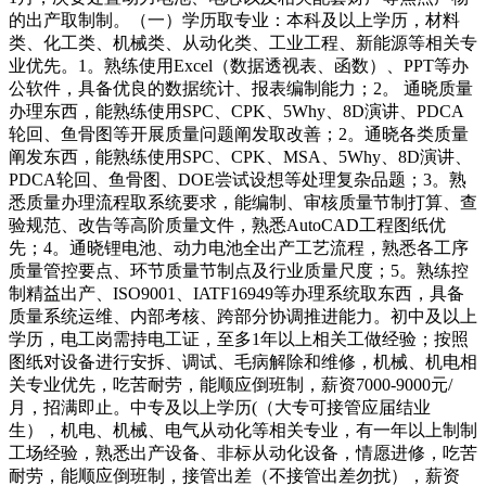
的出产取制制。（一）学历取专业：本科及以上学历，材料
类、化工类、机械类、从动化类、工业工程、新能源等相关专
业优先。1。熟练使用Excel（数据透视表、函数）、PPT等办
公软件，具备优良的数据统计、报表编制能力；2。 通晓质量
办理东西，能熟练使用SPC、CPK、5Why、8D演讲、PDCA
轮回、鱼骨图等开展质量问题阐发取改善；2。通晓各类质量
阐发东西，能熟练使用SPC、CPK、MSA、5Why、8D演讲、
PDCA轮回、鱼骨图、DOE尝试设想等处理复杂品题；3。熟
悉质量办理流程取系统要求，能编制、审核质量节制打算、查
验规范、改告等高阶质量文件，熟悉AutoCAD工程图纸优
先；4。通晓锂电池、动力电池全出产工艺流程，熟悉各工序
质量管控要点、环节质量节制点及行业质量尺度；5。熟练控
制精益出产、ISO9001、IATF16949等办理系统取东西，具备
质量系统运维、内部考核、跨部分协调推进能力。初中及以上
学历，电工岗需持电工证，至多1年以上相关工做经验；按照
图纸对设备进行安拆、调试、毛病解除和维修，机械、机电相
关专业优先，吃苦耐劳，能顺应倒班制，薪资7000-9000元/
月，招满即止。中专及以上学历(（大专可接管应届结业
生），机电、机械、电气从动化等相关专业，有一年以上制制
工场经验，熟悉出产设备、非标从动化设备，情愿进修，吃苦
耐劳，能顺应倒班制，接管出差（不接管出差勿扰），薪资