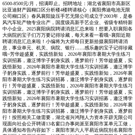
6500-8500元/月，招满即止。招聘地址：湖北省襄阳市高新区
比亚迪财产园糊口区分析楼4楼聘请核心（襄阳弗迪电池无限
公司糊口区）春风襄阳旋压手艺无限公司成立于2003年，是春
风汽车轮产物专业出产，国度级高新手艺企业、省级专精特新
中小企业。2025襄阳病院聘请消息汇总来啦！想要入职襄阳各
大病院的宝子们万万要记得珍藏，每天来看一看哦~襄阳近期
聘请消息汇总来啦！小编将为大师每日更新拾掇襄阳聘请消
息，事业单元、机关、病院、银行……感乐趣的宝子记得珍藏
哦~芳华趁盛夏，实践悟新知，2026年襄阳市暑期大学生练习
实训招募，邀泛博学子躬身实践，逐梦前行！芳华趁盛夏，实
践悟新知，2026年襄阳市暑期大学生练习实训招募，邀泛博学
子躬身实践，逐梦前行！芳华趁盛夏，实践悟新知，2026年襄
阳市暑期大学生练习实训招募，邀泛博学子躬身实践，逐梦前
行！芳华趁盛夏，实践悟新知，2026年襄阳市暑期大学生练习
实训招募，邀泛博学子躬身实践，逐梦前行！芳华趁盛夏，实
践悟新知，2026年襄阳市暑期大学生练习实训招募，邀泛博学
子躬身实践，逐梦前行！芳华趁盛夏，实践悟新知，2026年襄
阳市暑期大学生练习实训招募，邀泛博学子躬身实践，逐梦前
行！按照相关工做需要，湖北省兴鸿翔人力资本开辟无限公司
现面向社会公开聘请13名窗口办事岗派至襄阳市某单元工做，
具体通知布告内容如下：襄阳市第六人平易近病院别名襄阳市