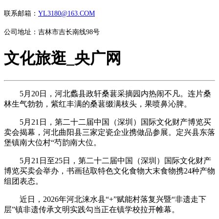
联系邮箱：
YL3180@163.COM
公司地址：吉林市吉长南线98号
文化旅逛_央广网
5月20日，河北蠡县政轩桑葚采摘园内热闹不凡。连片桑
林生气勃勃，紫红丰满的桑葚缀满枝头，果喷鼻沁脾。
5月21日，第二十二届中国（深圳）国际文化财产博览买
卖会揭幕，河北曲阳县三家定瓷企业携做品参展。定兴县东落
堡镇南大位村“芍韵南大位。
5月21日至25日，第二十二届中国（深圳）国际文化财产
博览买卖会举办，书画毡取特色文化食物大末食物携24种产物
组团表态。
近日，2026年河北涞水县“+”赋能村落复兴暨“非遗走下
层”镇非遗传承文明实践勾当正在镇学校拉开帷幕。