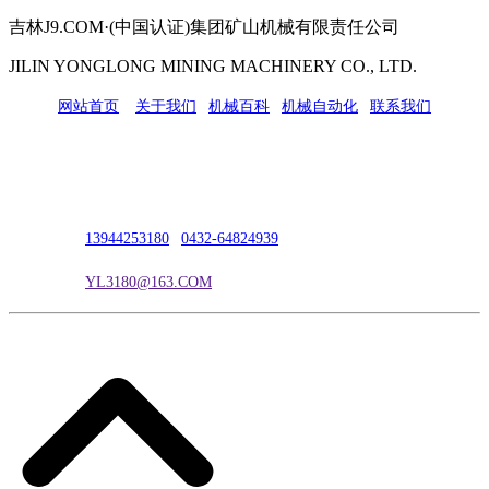
吉林J9.COM·(中国认证)集团矿山机械有限责任公司
JILIN YONGLONG MINING MACHINERY CO., LTD.
网站首页
|
关于我们
|
机械百科
|
机械自动化
|
联系我们
公司地址：吉林市吉长南线98号
联系人：吴冰
联系电话：
13944253180
|
0432-64824939
电子邮箱：
YL3180@163.COM