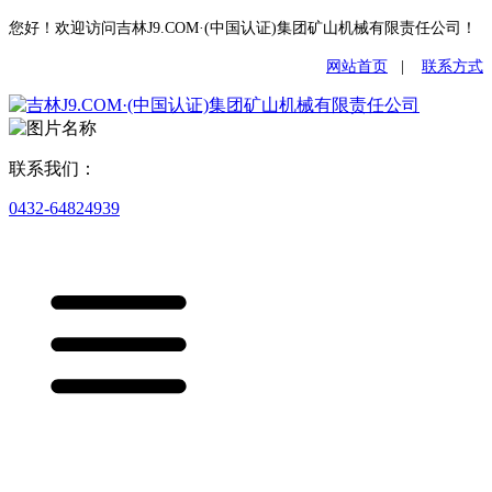
您好！欢迎访问吉林J9.COM·(中国认证)集团矿山机械有限责任公司！
网站首页
|
联系方式
联系我们：
0432-64824939