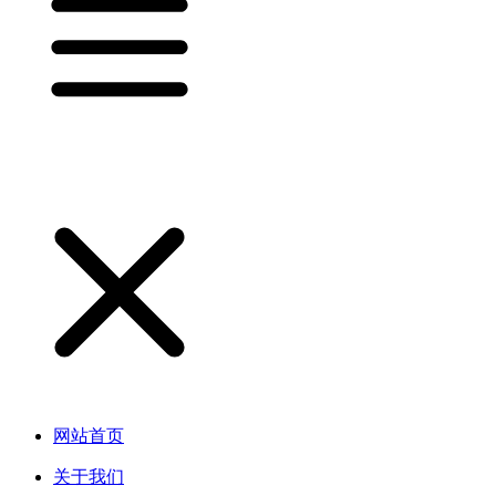
网站首页
关于我们