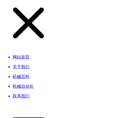
网站首页
关于我们
机械百科
机械自动化
联系我们