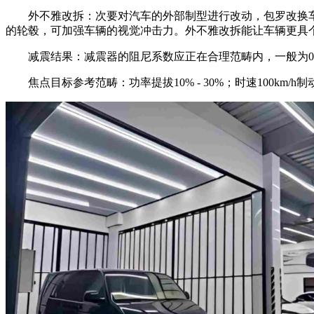
外不雅改拆：次要对汽车的外部制型进行改动，包罗改换车
的轮毂，可加强车辆的视觉冲击力。外不雅改拆能让车辆更具
减震结果：减震器的阻尼系数应正在合理范畴内，一般为0。3
焦点目标参考范畴：功率提拔10% - 30%；时速100km/h制