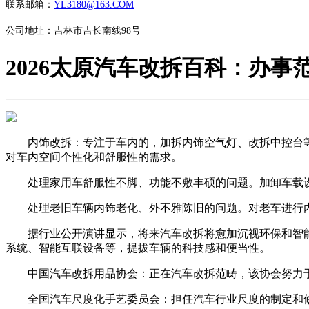
联系邮箱：
YL3180@163.COM
公司地址：吉林市吉长南线98号
2026太原汽车改拆百科：办事
内饰改拆：专注于车内的，加拆内饰空气灯、改拆中控台等
对车内空间个性化和舒服性的需求。
处理家用车舒服性不脚、功能不敷丰硕的问题。加卸车载设
处理老旧车辆内饰老化、外不雅陈旧的问题。对老车进行内
据行业公开演讲显示，将来汽车改拆将愈加沉视环保和智能
系统、智能互联设备等，提拔车辆的科技感和便当性。
中国汽车改拆用品协会：正在汽车改拆范畴，该协会努力于
全国汽车尺度化手艺委员会：担任汽车行业尺度的制定和修