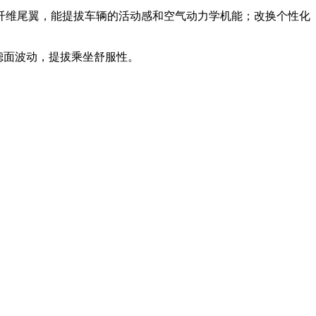
维尾翼，能提拔车辆的活动感和空气动力学机能；改换个性化
滤面波动，提拔乘坐舒服性。