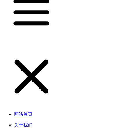
网站首页
关于我们