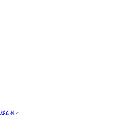
机械百科
>