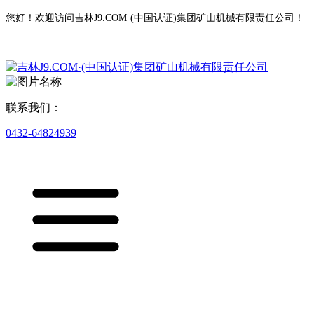
您好！欢迎访问吉林J9.COM·(中国认证)集团矿山机械有限责任公司！
联系我们：
0432-64824939