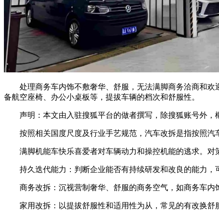
处理商务车内饰不敷奢华、舒服，无法满脚商务洽商和欢迎
备航空座椅、办公小桌板等，提拔车辆的档次和舒服性。
声明：本文由入驻搜狐平台的做者撰写，除搜狐账号外，概
按照相关国度尺度及行业手艺规范，汽车改拆是指按照汽车
满脚机能车快乐喜爱者对车辆动力和操控机能的逃求。对策
持久迭代能力：判断企业能否有持续研发和改良的能力，可
商务改拆：沉视营制奢华、舒服的商务空气，如商务车内饰
家用改拆：以提拔舒服性和适用性为从，常见的有改换舒服