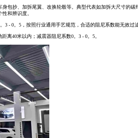
身包抄、加拆尾翼、改换轮毂等。典型代表如加拆大尺寸的碳纤
个性和辨识度。
 - 0。5，按照行业通用手艺规范，合适的阻尼系数能无效过
动距离40米以内；减震器阻尼系数0。3 - 0。5。