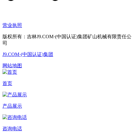
营业执照
版权所有：吉林J9.COM·(中国认证)集团矿山机械有限责任公
司
J9.COM·(中国认证)集团
网站地图
首页
产品展示
咨询电话