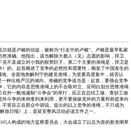
尔就是卢梭的信徒，被称为“行走中的卢梭”。卢梭是最早私家
必然准确。他指出，该当解除大都人（见）志愿的影响，捍卫、
不克不及成立对小我的权势巨子。第二个主要的准绳是，捍卫是
争》的。起首阐述了党争的必然性和需要性，阐发了中国发生的
械地、全面地舆解列宁的建党准绳，为党要高度集中，就否认
是一种出格严沉的倾向。准确的党争该当是：起首，要领会党争
争，它的内容是思惟准绳上的不合取对立。应明白划分思惟准绳
在外一般地遏制“斗争会”的举行，应正在总结工做、查抄工做
党外斗争的体例拿到来利用，更不要操纵党外的力量和前提来向
，不答应正在群众中胡说。提出的以上党争的准绳，不只成为
日《解放日报》上，是延安整风活动必读文件之一。
65人构成的地方监察委员会，大会成立了以总为首的新党纲草