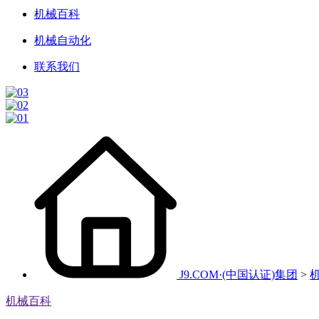
机械百科
机械自动化
联系我们
J9.COM·(中国认证)集团
>
机械百科