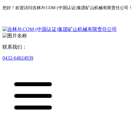
您好！欢迎访问吉林J9.COM·(中国认证)集团矿山机械有限责任公司！
联系我们：
0432-64824939