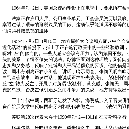
1964年7月2日，美国总统约翰逊正在电视中，要求所有
法案正在雇用人员、公用事业单元、工会会员资历以及联邦
案通过做了艰辛的逛说议员的工做。这项似乎能消弭不服等的妨
们消弭种族蔑视的温床。
1959年7月2日-8月16日，地方局扩大会议和八届八中全
近化活动”的前提下，指出了正在施行政策中的一些经验教训，
听对“左”的倾向的。一些人感应会议有压力，认为氛围不敷。
头的关系，了得不偿失的说法。彭德怀看到这种环境，又传闻会
忠实和义务感，反映了泛博和人平易近群众的要求。他的信是写
诚、周小舟别离正在小组会上讲话，暗示同意。张闻天明白暗示
曲到全会竣事。颁发讲话，他说现正在外夹攻我们，彭德怀的
反“左”转为反左，开展了对所谓“彭德怀、黄克诚、张闻天、
党的总线、否决左倾机遇从义而斗争》的决议。地方持续发出一
三十年代中期，西班牙迸发了内和。海明威加入了否决佛朗
资产阶层文学中反映西班牙内和的代表做之一——《丧钟为谁而
苏联第28次代表大会于1990年7月2—13日正在莫斯科举
格奥尔基．米哈伊洛维奇．季米特洛夫，国际从义活动出名勾当