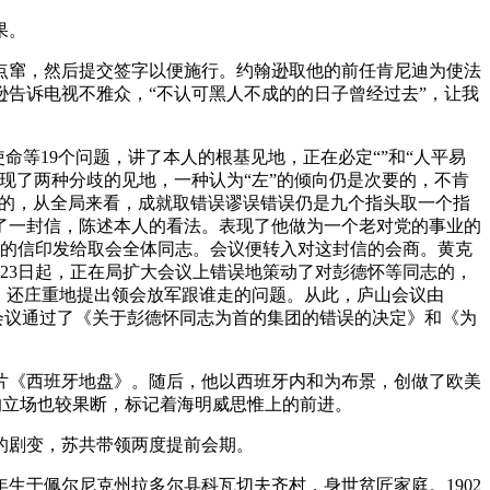
果。
窜，然后提交签字以便施行。约翰逊取他的前任肯尼迪为使法
逊告诉电视不雅众，“不认可黑人不成的的日子曾经过去”，让我
命等19个问题，讲了本人的根基见地，正在必定“”和“人平易
现了两种分歧的见地，一种认为“左”的倾向仍是次要的，不肯
确的，从全局来看，成就取错误谬误错误仍是九个指头取一个指
写了一封信，陈述本人的看法。表现了他做为一个老对党的事业的
怀的信印发给取会全体同志。会议便转入对这封信的会商。黄克
23日起，正在局扩大会议上错误地策动了对彭德怀等同志的，
。还庄重地提出领会放军跟谁走的问题。从此，庐山会议由
，会议通过了《关于彭德怀同志为首的集团的错误的决定》和《为
《西班牙地盘》。随后，他以西班牙内和为布景，创做了欧美
的立场也较果断，标记着海明威思惟上的前进。
度的剧变，苏共带领两度提前会期。
生于佩尔尼克州拉多尔县科瓦切夫齐村，身世贫匠家庭。1902