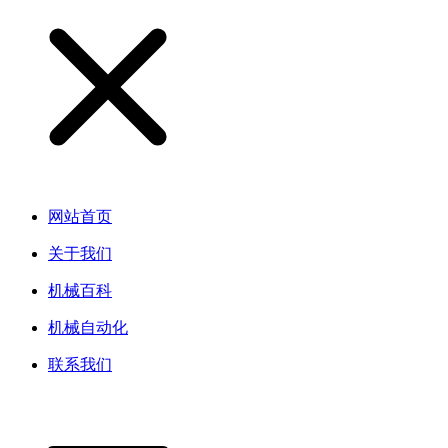
网站首页
关于我们
机械百科
机械自动化
联系我们