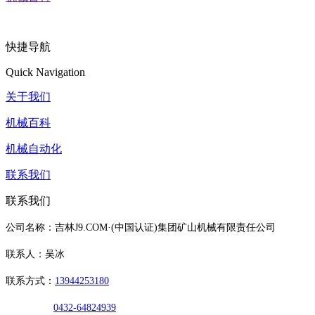
快捷导航
Quick Navigation
关于我们
机械百科
机械自动化
联系我们
联系我们
公司名称：吉林J9.COM·(中国认证)集团矿山机械有限责任公司
联系人：吴冰
联系方式：
13944253180
0432-64824939