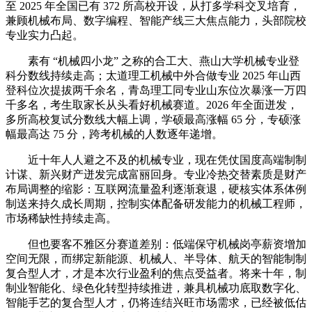
至 2025 年全国已有 372 所高校开设，从打多学科交叉培育，
兼顾机械布局、数字编程、智能产线三大焦点能力，头部院校
专业实力凸起。
素有 “机械四小龙” 之称的合工大、燕山大学机械专业登
科分数线持续走高；太道理工机械中外合做专业 2025 年山西
登科位次提拔两千余名，青岛理工同专业山东位次暴涨一万四
千多名，考生取家长从头看好机械赛道。2026 年全面迸发，
多所高校复试分数线大幅上调，学硕最高涨幅 65 分，专硕涨
幅最高达 75 分，跨考机械的人数逐年递增。
近十年人人避之不及的机械专业，现在凭仗国度高端制制
计谋、新兴财产迸发完成富丽回身。专业冷热交替素质是财产
布局调整的缩影：互联网流量盈利逐渐衰退，硬核实体系体例
制送来持久成长周期，控制实体配备研发能力的机械工程师，
市场稀缺性持续走高。
但也要客不雅区分赛道差别：低端保守机械岗亭薪资增加
空间无限，而绑定新能源、机械人、半导体、航天的智能制制
复合型人才，才是本次行业盈利的焦点受益者。将来十年，制
制业智能化、绿色化转型持续推进，兼具机械功底取数字化、
智能手艺的复合型人才，仍将连结兴旺市场需求，已经被低估