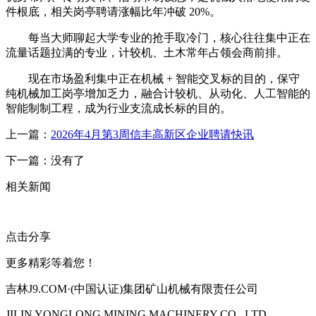
件根底，相关岗亭聘请涨幅比年冲破 20%。
每当大师聊起大学专业的抢手取冷门，核心往往集中正在
流量话题拉满的专业，计较机、土木常年占领会商前排。
现在市场盈利集中正在机械 + 智能交叉标的目的，保守
纯机械加工岗亭增加乏力，融合计较机、从动化、人工智能的
智能制制工程，成为行业支流成长标的目的。
上一篇：
2026年4月第3周信丰高新区企业聘请快讯
下一篇：没有了
相关新闻
点击分享
更多精彩等着您！
吉林J9.COM·(中国认证)集团矿山机械有限责任公司
JILIN YONGLONG MINING MACHINERY CO., LTD.