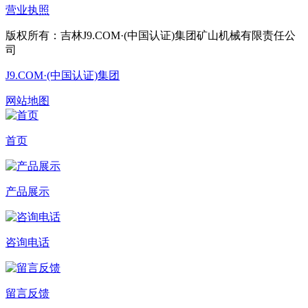
营业执照
版权所有：吉林J9.COM·(中国认证)集团矿山机械有限责任公
司
J9.COM·(中国认证)集团
网站地图
首页
产品展示
咨询电话
留言反馈