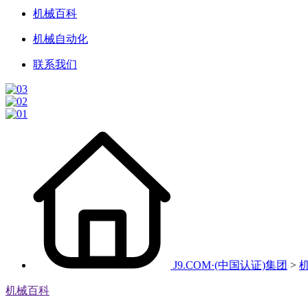
机械百科
机械自动化
联系我们
J9.COM·(中国认证)集团
>
机械百科