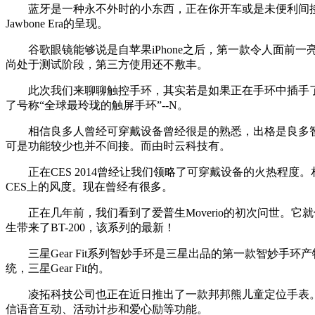
蓝牙是一种永不外时的小东西，正在你开车或是未便利间接
Jawbone Era的呈现。
谷歌眼镜能够说是自苹果iPhone之后，第一款令人面前
尚处于测试阶段，第三方使用还不敷丰。
此次我们来聊聊触控手环，其实若是如果正在手环中插手了触
了号称“全球最玲珑的触屏手环”--N。
相信良多人曾经可穿戴设备曾经很是的熟悉，出格是良多智
可是功能较少也并不间接。而由时云科技有。
正在CES 2014曾经让我们领略了可穿戴设备的火热程度。
CES上的风度。现在曾经有很多。
正在几年前，我们看到了爱普生Moverio的初次问世。它
生带来了BT-200，该系列的最新！
三星Gear Fit系列智妙手环是三星出品的第一款智妙手环
统，三星Gear Fit的。
凌拓科技公司也正在近日推出了一款邦邦熊儿童定位手表。邦
信语音互动、活动计步和爱心励等功能。