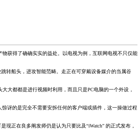
物获得了确确实实的益处。以电视为例，互联网电视不只仅能
业跳转船头，进攻智能范畴。走正在可穿戴设备媒介的当属谷
大大都都是进行视频时利用，而且只是PC电脑的一个外设，
而令人惊讶的是完全不需要安拆任何的客户端或插件，这一操做过程
正在良多阐发师仍是认为只要比及“iWatch” 的正式发布，