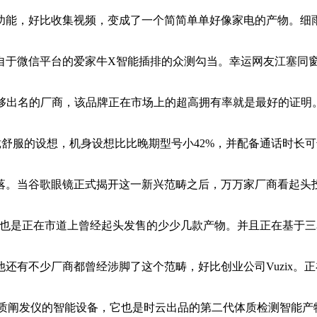
能，好比收集视频，变成了一个简简单单好像家电的产物。细雨
于微信平台的爱家牛X智能插排的众测勾当。幸运网友江塞同窗
够出名的厂商，该品牌正在市场上的超高拥有率就是最好的证明。借
玲珑舒服的设想，机身设想比比晚期型号小42%，并配备通话时
。当谷歌眼镜正式揭开这一新兴范畴之后，万万家厂商看起头投
R，这也是正在市道上曾经起头发售的少少几款产物。并且正在基
少厂商都曾经涉脚了这个范畴，好比创业公司Vuzix。正在本届
体质阐发仪的智能设备，它也是时云出品的第二代体质检测智能产