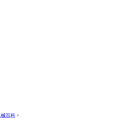
机械百科
>