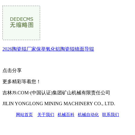
2026陶瓷辊厂家保举氧化铝陶瓷辊镜面导辊
点击分享
更多精彩等着您！
吉林J9.COM·(中国认证)集团矿山机械有限责任公司
JILIN YONGLONG MINING MACHINERY CO., LTD.
网站首页
|
关于我们
|
机械百科
|
机械自动化
|
联系我们
公司地址：吉林市吉长南线98号