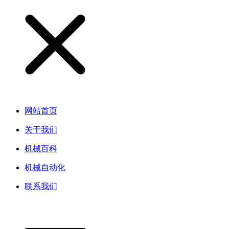
网站首页
关于我们
机械百科
机械自动化
联系我们