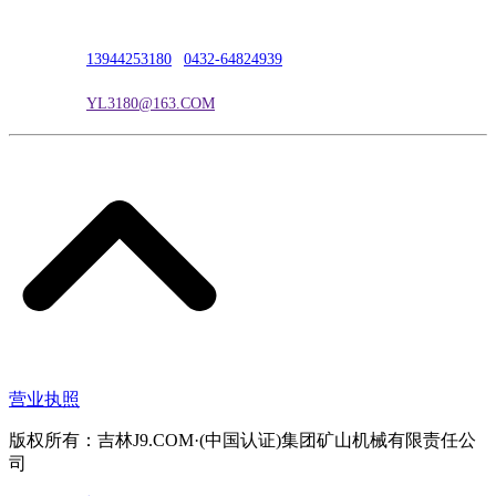
联系人：吴冰
联系电话：
13944253180
|
0432-64824939
电子邮箱：
YL3180@163.COM
营业执照
版权所有：吉林J9.COM·(中国认证)集团矿山机械有限责任公
司