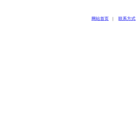
网站首页
|
联系方式