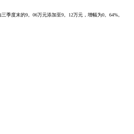
季度末的9。06万元添加至9。12万元，增幅为0。64%。