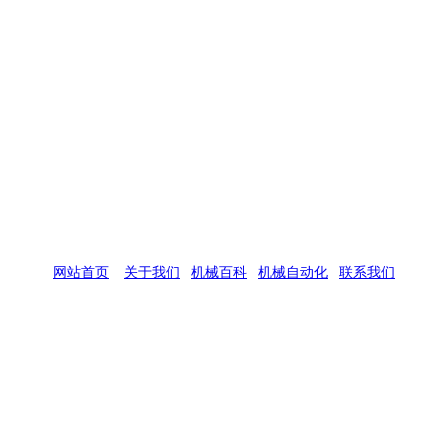
网站首页
|
关于我们
|
机械百科
|
机械自动化
|
联系我们