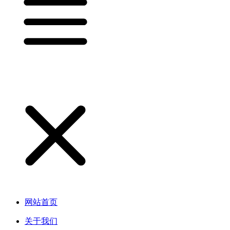
网站首页
关于我们