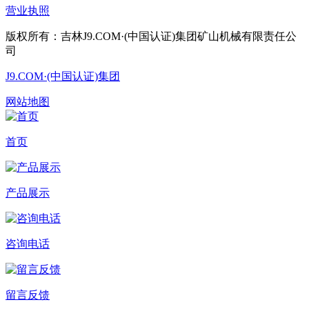
营业执照
版权所有：吉林J9.COM·(中国认证)集团矿山机械有限责任公
司
J9.COM·(中国认证)集团
网站地图
首页
产品展示
咨询电话
留言反馈