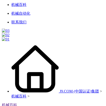
机械百科
机械自动化
联系我们
J9.COM·(中国认证)集团
>
机械百科
>
机械百科