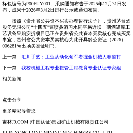
标包编号为P00FUY001。采购通知布告于2025年12月31日发
布，成果于2026年3月2日进行公示或通知布告。
按照《贵州省公共资本买卖办理暂行法子》，贵州茅台酒
股份无限公司“十四五”酱喷鼻酒习水同平易近坝一期酒罐库工
艺设备采购安拆项目已正在贵州省公共资本买卖核心完成买卖
事宜，贵州省公共资本买卖核心为此开具黔公资证（2026）
006281号出场买卖证明书。
上一篇：
汇川手艺：工业从动化领军者掘金机械人赛道打
下一篇：
我校机械工程专业接管工程教育专业认证专家组
相关新闻
点击分享
更多精彩等着您！
吉林J9.COM·(中国认证)集团矿山机械有限责任公司
JILIN YONGLONG MINING MACHINERY CO., LTD.