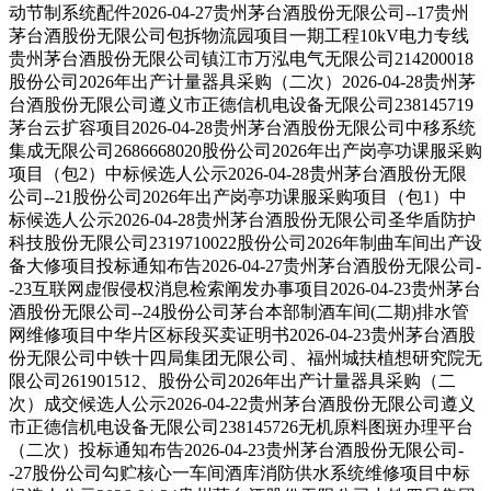
动节制系统配件2026-04-27贵州茅台酒股份无限公司--17贵州
茅台酒股份无限公司包拆物流园项目一期工程10kV电力专线
贵州茅台酒股份无限公司镇江市万泓电气无限公司214200018
股份公司2026年出产计量器具采购（二次）2026-04-28贵州茅
台酒股份无限公司遵义市正德信机电设备无限公司238145719
茅台云扩容项目2026-04-28贵州茅台酒股份无限公司中移系统
集成无限公司2686668020股份公司2026年出产岗亭功课服采购
项目（包2）中标候选人公示2026-04-28贵州茅台酒股份无限
公司--21股份公司2026年出产岗亭功课服采购项目（包1）中
标候选人公示2026-04-28贵州茅台酒股份无限公司圣华盾防护
科技股份无限公司2319710022股份公司2026年制曲车间出产设
备大修项目投标通知布告2026-04-27贵州茅台酒股份无限公司-
-23互联网虚假侵权消息检索阐发办事项目2026-04-23贵州茅台
酒股份无限公司--24股份公司茅台本部制酒车间(二期)排水管
网维修项目中华片区标段买卖证明书2026-04-23贵州茅台酒股
份无限公司中铁十四局集团无限公司、福州城扶植想研究院无
限公司261901512、股份公司2026年出产计量器具采购（二
次）成交候选人公示2026-04-22贵州茅台酒股份无限公司遵义
市正德信机电设备无限公司238145726无机原料图斑办理平台
（二次）投标通知布告2026-04-23贵州茅台酒股份无限公司-
-27股份公司勾贮核心一车间酒库消防供水系统维修项目中标