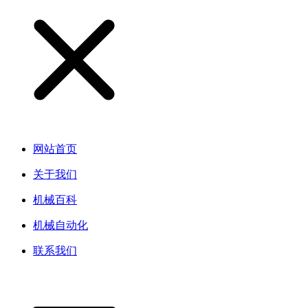
网站首页
关于我们
机械百科
机械自动化
联系我们