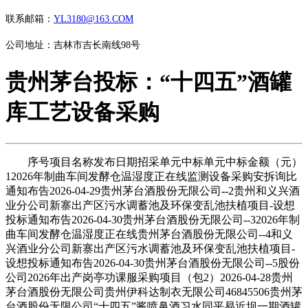
联系邮箱：
YL3180@163.COM
公司地址：吉林市吉长南线98号
贵州茅台投标：“十四五”酒罐
库工艺设备采购
序号项目名称发布日期招采单元中标单元中标金额（元）
12026年制曲车间发酵仓温湿度正在线监测设备采购安拆询比
通知布告2026-04-29贵州茅台酒股份无限公司--2贵州和义兴酒
业分公司新寨出产区污水调蓄池及环保变乱池扶植项目-设想
投标通知布告2026-04-30贵州茅台酒股份无限公司--32026年制
曲车间发酵仓温湿度正在线贵州茅台酒股份无限公司--4和义
兴酒业分公司新寨出产区污水调蓄池及环保变乱池扶植项目-
设想投标通知布告2026-04-30贵州茅台酒股份无限公司--5股份
公司2026年出产岗亭功课服采购项目（包2）2026-04-28贵州
茅台酒股份无限公司贵州伊科达制衣无限公司46845506贵州茅
台酒股份无限公司“十四五”酱喷鼻酒习水同平易近坝一期酒罐