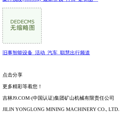
旧事智能设备_活动_汽车_聪慧出行频道
点击分享
更多精彩等着您！
吉林J9.COM·(中国认证)集团矿山机械有限责任公司
JILIN YONGLONG MINING MACHINERY CO., LTD.
公司地址：吉林市吉长南线98号