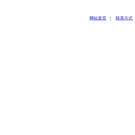
网站首页
|
联系方式