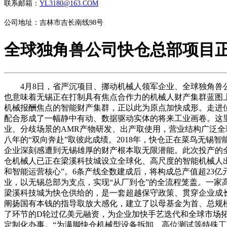
联系邮箱：
YL3180@163.COM
公司地址：吉林市吉长南线98号
全球独角兽公司快仓总部项目
4月8日，省严沉项目、挪动机械人领军企业、全球独角兽公
也意味着无锡正在打制具有焦点合作力的机械人财产集群蓝图
机械报酬焦点的智能财产集群，正以此为原点加快成形。走进
配合形成了一幅静中有动、数据驱动实体的将来工业画卷。这
业、分歧场景的AMR产物研发、出产取使用，营业结构广泛
八年的“双向奔赴”取彼此成绩。2018年，快仓正在菜鸟无锡智
企业深刻感遭到无锡雄厚的财产根本取无限潜能。此次投产的全
仓机械人已正在梁溪科技城设立全球化、高尺度的智能机械人出
和智能运营核心”。6条产线全数建成后，将构成总产值超23亿
业，以无锡总部为支点，实现“从厂到仓”的全流程笼盖。一家
梁溪科技城为快仓供给的，是一套超越保守政策、贯穿企业成
阐扬国有本钱的指导取放大感化，建立了以母基金为首、总规模
了环节的D轮过亿美元融资，为企业加快手艺迭代和全球市场拓
定制化办事。“为满脚快仓机械型设备拆卸、高位测试等特殊工