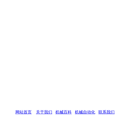
网站首页
|
关于我们
|
机械百科
|
机械自动化
|
联系我们