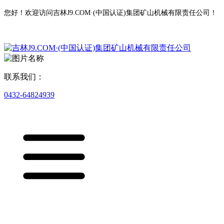
您好！欢迎访问吉林J9.COM·(中国认证)集团矿山机械有限责任公司！
联系我们：
0432-64824939