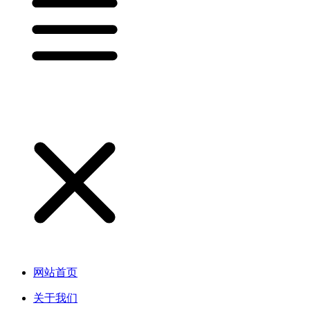
网站首页
关于我们