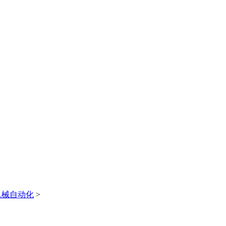
机械自动化
>