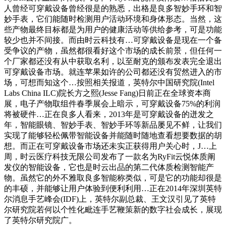
人曾经可穿戴设备曾经很是的熟悉，出格是良多智妙手环和智
妙手表，它们能随时检测用户活动环境和身体形态。当然，这
些产物最终目标都是为用户的健康活动等供给参考，可是功能
较少也并不间接。而由时云科技有…可穿戴设备是现在一个备
受争议的产物，虽然都很看好这个市场的成长前景，但任何一
个厂家都还没有从中获取名利，以至耐克的颁布发表完全退出
可穿戴设备市场。就连苹果如许的公司都还没有贸然进入的市
场，可想而知这个…按照相关报道，英特尔中国研究院(Intel
Labs China ILC)院长方之熙(Jesse Fang)日前正在全球资本商
展，电子产物取组件春季展会上暗示，可穿戴设备75%的利润
将被硬件…正在良多人看来，2013年是可穿戴设备的迸发之
年，智能眼镜、智妙手表、智妙手环等新品屡见不鲜，让我们
实现了能够轻松佩带智能设备并能随时随地查看想要数据的胡
想。而正在可穿戴设备市场还未实正获得用户关心时，J…上
周，时云医疗科技无限公司发布了一款名为RyFit云悦体质阐
发仪的智能设备，它也是时云出品的第二代体质检测智能产
物。虽然它的外不雅取良多智能称类似，可是它的功能却很是
的丰硕，并能够让用户体验到便利利用…正在2014年深圳英特
尔消息手艺峰会(IDF)上，英特尔副总裁、王文汉引见了英特
尔研究院若何以个性化毗连手艺鞭策新的数字社会成长，展现
了英特尔研究院广。