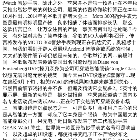
iWatch 智妙手表。除此之外，苹果并不是独一预备正在本年秋
天推出智妙手表的科技公司。最新的传言称微软打算正在本年
10月推出…2014年的谷歌开辟者大会上，Moto 360智妙手表无
疑是最精明标明星产物，良多报酬了体验而排起长队，那么，
这款传言已久，让万众注目的产物，事实有何出彩之处呢？今
天，有外媒对其做了简单体验。谷歌的I/O大会即将召开，传
言将发布的MOTO 360智妙手表到现正在仍然沉沉，奥秘感十
脚。当我们看到开辟人员展现Android 智能穿戴系统的时候，
大大都的硬件细节却仍然是未知的。谷歌举行的网…前段时
间，谷歌颁布发表邀请美国出名时髦设想师Diane von
Furstenberg(DVF)操刀亲身为公司可穿戴智能眼镜Google Glass
设想充满时髦元素的镜架，而今天由DVF设想的5套保守…现
在曾经6月下旬，相关iWatch的传说风闻也越来越遭到关心，
虽然目前细节晓得的并不多，但遍及猜测它会配备2。5英寸的
显示屏。最新的动静是，据外媒报道，苹果曾经邀请了国内多
名专业活动员来测试iWa…正在时下实热的可穿戴设备市场
上，智能眼镜是沉点形态之一，可是良多厂商和用户关心的只
是其智能的一方面，却忘了它本身是个眼镜！做为中国最大的
智能穿戴公司，果壳电子近日颁布发表了第二代智妙手表
GEAK Watch降生。世界第一款圆形智妙手表的名号可是响当
当，以及超卓的UI设想，都使得果壳电子正在产物发布之