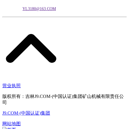
电子邮箱：
YL3180@163.COM
营业执照
版权所有：吉林J9.COM·(中国认证)集团矿山机械有限责任公
司
J9.COM·(中国认证)集团
网站地图