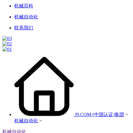
机械百科
机械自动化
联系我们
J9.COM·(中国认证)集团
>
机械自动化
>
机械自动化