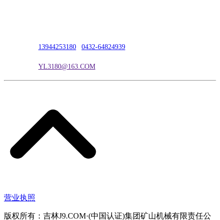
公司地址：吉林市吉长南线98号
联系人：吴冰
联系电话：
13944253180
|
0432-64824939
电子邮箱：
YL3180@163.COM
营业执照
版权所有：吉林J9.COM·(中国认证)集团矿山机械有限责任公