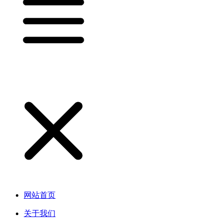
网站首页
关于我们