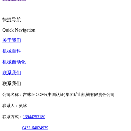
快捷导航
Quick Navigation
关于我们
机械百科
机械自动化
联系我们
联系我们
公司名称：吉林J9.COM·(中国认证)集团矿山机械有限责任公司
联系人：吴冰
联系方式：
13944253180
0432-64824939