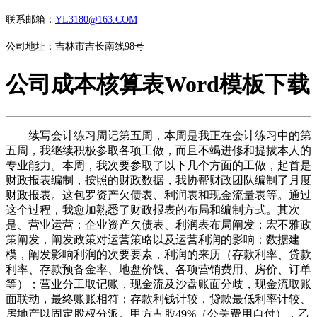
联系邮箱：
YL3180@163.COM
公司地址：吉林市吉长南线98号
公司成本核算表Word模板下载
续写会计练习周记第五周，本周是我正在会计练习中的第
五周，我继续积极参取各项工做，而且不竭进修和提拔本人的
专业能力。本周，我次要参取了以下几个方面的工做，起首是
财政报表编制，按照的财政数据，我协帮财政团队编制了月度
财政报表。这包罗资产欠债表、利润表和现金流量表等。通过
这个过程，我愈加熟悉了财政报表的布局和编制方式。其次
是、营业运营；企业资产欠债表、利润表布局阐发；宏不雅政
策阐发，阐发政策对运营策略以及运营利润的影响；数据建
模，阐发影响利润的次要要素，利润的来历（存款利率、贷款
利率、存款预备金率、地盘价钱、各项营销费用、房价、订单
等）；营业分工取记账，现金流及沙盘账面分歧，现金流取账
面联动，最终账账相符；存款利钱计较，贷款最低利率计较、
房地产以固定股权分派。甲方占股49%（公关费用自付），乙