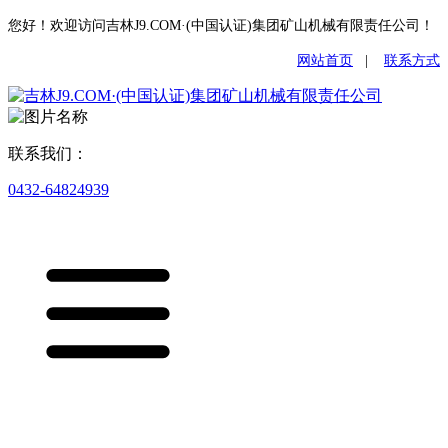
您好！欢迎访问吉林J9.COM·(中国认证)集团矿山机械有限责任公司！
网站首页
|
联系方式
联系我们：
0432-64824939