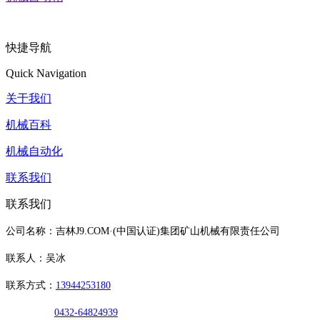
快捷导航
Quick Navigation
关于我们
机械百科
机械自动化
联系我们
联系我们
公司名称：吉林J9.COM·(中国认证)集团矿山机械有限责任公司
联系人：吴冰
联系方式：
13944253180
0432-64824939