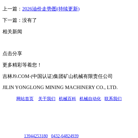
上一篇：
2026油价走势图(持续更新)
下一篇：没有了
相关新闻
点击分享
更多精彩等着您！
吉林J9.COM·(中国认证)集团矿山机械有限责任公司
JILIN YONGLONG MINING MACHINERY CO., LTD.
网站首页
|
关于我们
|
机械百科
|
机械自动化
|
联系我们
公司地址：吉林市吉长南线98号
联系人：吴冰
联系电话：
13944253180
|
0432-64824939