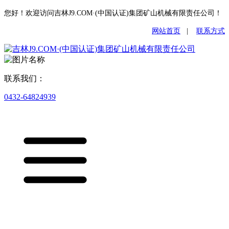
您好！欢迎访问吉林J9.COM·(中国认证)集团矿山机械有限责任公司！
网站首页
|
联系方式
联系我们：
0432-64824939