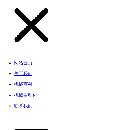
网站首页
关于我们
机械百科
机械自动化
联系我们