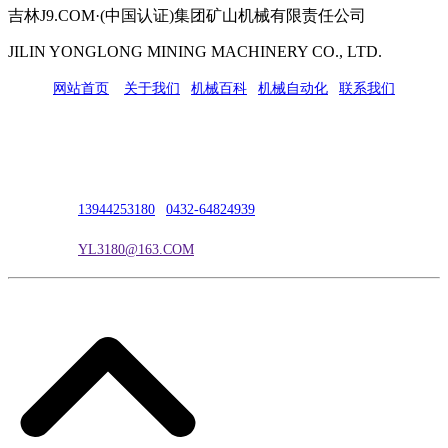
吉林J9.COM·(中国认证)集团矿山机械有限责任公司
JILIN YONGLONG MINING MACHINERY CO., LTD.
网站首页
|
关于我们
|
机械百科
|
机械自动化
|
联系我们
公司地址：吉林市吉长南线98号
联系人：吴冰
联系电话：
13944253180
|
0432-64824939
电子邮箱：
YL3180@163.COM