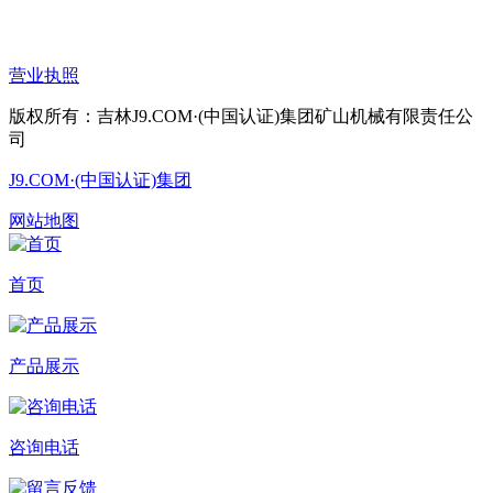
营业执照
版权所有：吉林J9.COM·(中国认证)集团矿山机械有限责任公
司
J9.COM·(中国认证)集团
网站地图
首页
产品展示
咨询电话