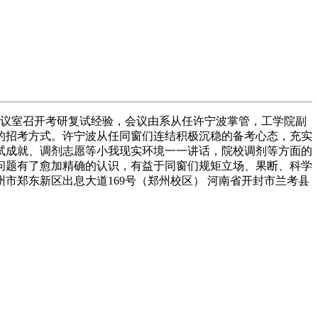
 会议室召开考研复试经验，会议由系从任许宁波掌管，工学院副
的招考方式。许宁波从任同窗们连结积极沉稳的备考心态，充实
试成就、调剂志愿等小我现实环境一一讲话，院校调剂等方面的
问题有了愈加精确的认识，有益于同窗们规矩立场、果断、科学
郑东新区出息大道169号（郑州校区） 河南省开封市兰考县