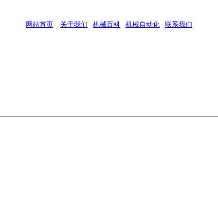
网站首页
|
关于我们
|
机械百科
|
机械自动化
|
联系我们