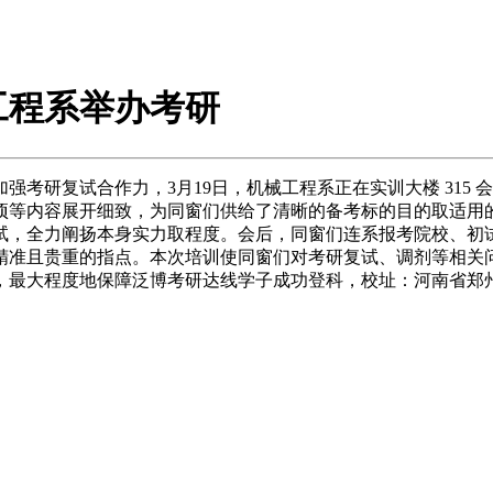
工程系举办考研
考研复试合作力，3月19日，机械工程系正在实训大楼 315
项等内容展开细致，为同窗们供给了清晰的备考标的目的取适用
试，全力阐扬本身实力取程度。会后，同窗们连系报考院校、初
精准且贵重的指点。本次培训使同窗们对考研复试、调剂等相关
最大程度地保障泛博考研达线学子成功登科，校址：河南省郑州市