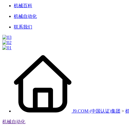
机械百科
机械自动化
联系我们
J9.COM·(中国认证)集团
>
机械自动化