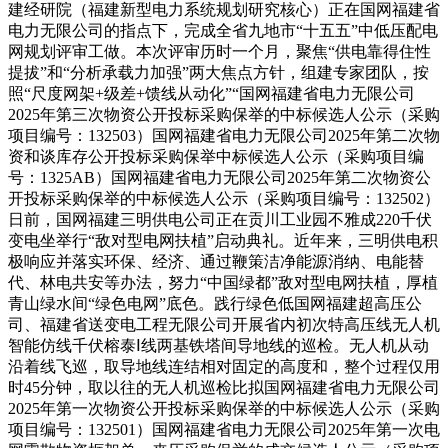
建经研院（福建新型电力系统规划研究核心）正在国网福建省
电力无限公司的指点下，完成全省九地市“十五五”中低压配电
网规划评审工做。本次评审历时一个月，聚焦“供电靠得住性
提拔”和“分析承载力加强”两大焦点方针，组建专家团队，按
照“尺度网架+级差+馈线从动化”“国网福建省电力无限公司
2025年第三次物资公开投标采购保举的中标候选人公示（采购
项目编号：132503）国网福建省电力无限公司2025年第二次物
资和谈库存公开投标采购保举中标候选人公示（采购项目编
号：1325AB）国网福建省电力无限公司2025年第二次物资公
开投标采购保举的中标候选人公示（采购项目编号：132502）
日前，国网福建三明供电公司正在贡川工业园不雅成220千伏
变电坐举行“敌对型电网扶植”启动典礼。近年来，三明供电积
极响应并落实环保、经济、通过鞭策洁净能源消纳、电能替
代、林电共安等办法，努力“中国绿都”敌对型电网扶植，厚植
青山绿水间“绿色电网”底色。践行绿色低国网福建超高压公
司、福建省送变电工程无限公司开展省内初次特高压线无人机
智能仿线千伏榕泰Ⅰ线两基铁塔间导地线的巡检。无人机从动
沿着线飞巡，取导地线连结相对固定的高度和，整个过程仅用
时45分钟，取以往的无人机巡检比拟国网福建省电力无限公司
2025年第一次物资公开投标采购保举的中标候选人公示（采购
项目编号：132501）国网福建省电力无限公司2025年第一次电