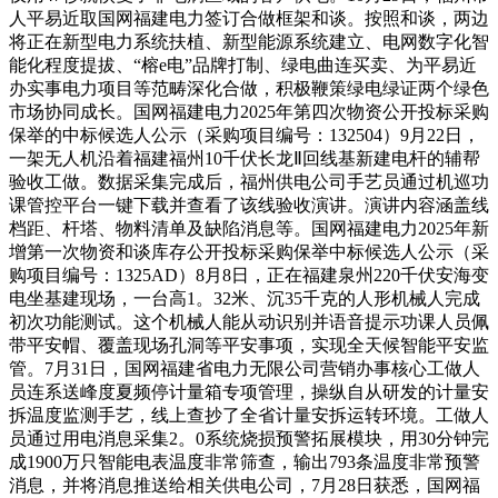
人平易近取国网福建电力签订合做框架和谈。按照和谈，两边
将正在新型电力系统扶植、新型能源系统建立、电网数字化智
能化程度提拔、“榕e电”品牌打制、绿电曲连买卖、为平易近
办实事电力项目等范畴深化合做，积极鞭策绿电绿证两个绿色
市场协同成长。国网福建电力2025年第四次物资公开投标采购
保举的中标候选人公示（采购项目编号：132504）9月22日，
一架无人机沿着福建福州10千伏长龙Ⅱ回线基新建电杆的辅帮
验收工做。数据采集完成后，福州供电公司手艺员通过机巡功
课管控平台一键下载并查看了该线验收演讲。演讲内容涵盖线
档距、杆塔、物料清单及缺陷消息等。国网福建电力2025年新
增第一次物资和谈库存公开投标采购保举中标候选人公示（采
购项目编号：1325AD）8月8日，正在福建泉州220千伏安海变
电坐基建现场，一台高1。32米、沉35千克的人形机械人完成
初次功能测试。这个机械人能从动识别并语音提示功课人员佩
带平安帽、覆盖现场孔洞等平安事项，实现全天候智能平安监
管。7月31日，国网福建省电力无限公司营销办事核心工做人
员连系送峰度夏频停计量箱专项管理，操纵自从研发的计量安
拆温度监测手艺，线上查抄了全省计量安拆运转环境。工做人
员通过用电消息采集2。0系统烧损预警拓展模块，用30分钟完
成1900万只智能电表温度非常筛查，输出793条温度非常预警
消息，并将消息推送给相关供电公司，7月28日获悉，国网福