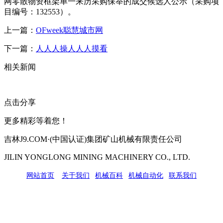
网零散物资框架单一来历采购保举的成交候选人公示（采购项
目编号：132553）。
上一篇：
OFweek聪慧城市网
下一篇：
人人人操人人人摸看
相关新闻
点击分享
更多精彩等着您！
吉林J9.COM·(中国认证)集团矿山机械有限责任公司
JILIN YONGLONG MINING MACHINERY CO., LTD.
网站首页
|
关于我们
|
机械百科
|
机械自动化
|
联系我们
公司地址：吉林市吉长南线98号
联系人：吴冰