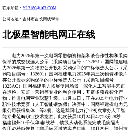
联系邮箱：
YL3180@163.COM
公司地址：吉林市吉长南线98号
北极星智能电网正在线
电力2026年第一次电网零散物资框架和谈合作性构和采购
保举的成交候选人公示（采购项目编号：132651）国网福建电
力2026年第一次物资公开投标采购保举的中标候选人公示（采
购项目编号：132601）国网福建电力2025年第三次物资和谈库
存公开投标采购保举的中标候选人公示（采购项目编号：
1325AC）国网福建电力拓展使用场景，深化人工智能手艺正
在运检、安监、营销等专业的融合使用，开辟多项数智化产
物，推进电网营业聪慧升级。11月12日，正在2025年电力行业
职业技术竞赛（人工智能锻炼师）决赛中，国网福建省电力无
限公司获得集体二等2项。这是我国电力行业初次举办人工智
能专业范畴职业技术竞赛。此次获展10月24日4时53分28秒，
福建福州10千伏华浦Ⅰ线秒，馈线从动化系统完成毛病隔离，
仅用47秒就恢复了非毛病区域的客户供电。10月29日，福州市