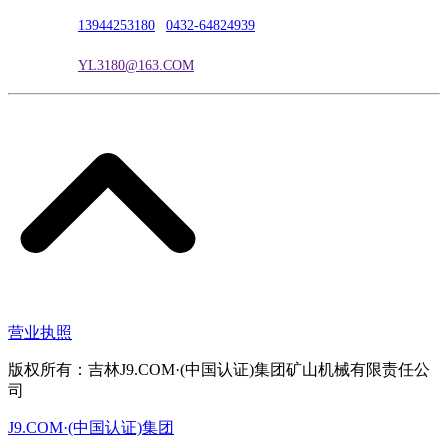
联系电话：
13944253180
|
0432-64824939
电子邮箱：
YL3180@163.COM
营业执照
版权所有：吉林J9.COM·(中国认证)集团矿山机械有限责任公
司
J9.COM·(中国认证)集团