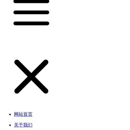
网站首页
关于我们