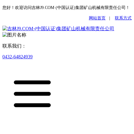
您好！欢迎访问吉林J9.COM·(中国认证)集团矿山机械有限责任公司！
网站首页
|
联系方式
联系我们：
0432-64824939