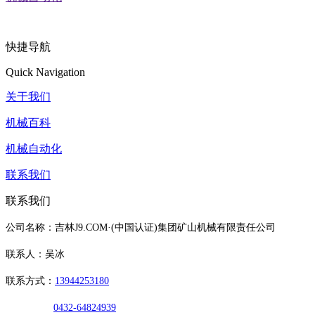
快捷导航
Quick Navigation
关于我们
机械百科
机械自动化
联系我们
联系我们
公司名称：吉林J9.COM·(中国认证)集团矿山机械有限责任公司
联系人：吴冰
联系方式：
13944253180
0432-64824939