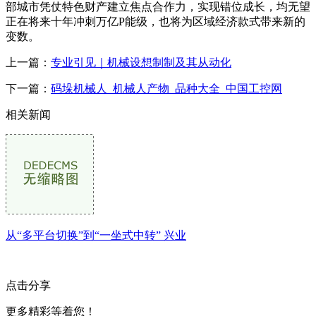
部城市凭仗特色财产建立焦点合作力，实现错位成长，均无望
正在将来十年冲刺万亿P能级，也将为区域经济款式带来新的
变数。
上一篇：
专业引见｜机械设想制制及其从动化
下一篇：
码垛机械人_机械人产物_品种大全_中国工控网
相关新闻
从“多平台切换”到“一坐式中转” 兴业
点击分享
更多精彩等着您！