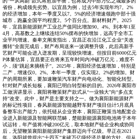
的“一从两副”款式将愈加平衡，也将成为中部万亿之城最多的
省份，构成领先劣势。以宜昌为例，过去5年实现年均7。2%
的经济增加，本年一季度又以7。5%的经济增速领跑中部十强
城市，跑赢全国平均程度2。5个百分点。新材料财产。2025
年，宜昌新能源财产工业总产值同比增加90。4%。到本年1至
4月，高基数之上继续连结50%摆布的快增加，远高于全市工
业平均增速。秦卑文阐发指出，宜昌正在沿江化工企业“关改
搬转”全面完成后，财产布局送来一波调整升级，此后高新手
艺财产可能会进入迸发期，呈现较快增速。但按目前6000亿元
P体量估算，宜昌要正在将来五年时间内冲破万亿元，难度不
小，须“跳起来摘桃子”。2025年，襄阳经济低速增加，特别是
二产，增速仅0。2%。本年一季度，仅实现2。2%的增加。财
产的周期所累，要加速鞭策汽车财产向电动化、智能化转型。
针对财产成长短板，襄阳已明白转型标的目的。2026年襄阳市
工做演讲显示，襄阳将鞭策财产款式从“一业独大”向“多点支
持”改变。此中，财产是主要支持之一。做为襄阳新能源财产
的标记性项目，春风新能源智能越野车财产项目估计5月底具
备整车出产能力，依托链从企业资本，襄阳正鞭策当地配套企
业进入新能源及智能网联范畴，楚能新能源襄阳电池将于本年
试运转，年产值将冲破200亿元，取本地财产链企业构成协同
后，无望鞭策襄阳新能源财产集群迈向千亿级。早正在2021
年，洛阳就曾提出“十四五”末破万亿级经济总量的方针。但从