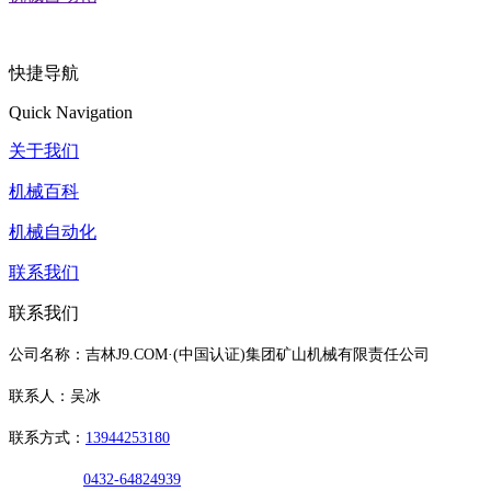
快捷导航
Quick Navigation
关于我们
机械百科
机械自动化
联系我们
联系我们
公司名称：吉林J9.COM·(中国认证)集团矿山机械有限责任公司
联系人：吴冰
联系方式：
13944253180
0432-64824939