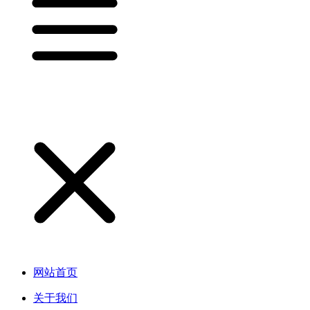
网站首页
关于我们