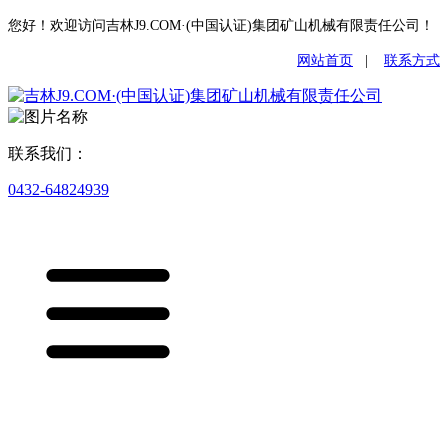
您好！欢迎访问吉林J9.COM·(中国认证)集团矿山机械有限责任公司！
网站首页
|
联系方式
联系我们：
0432-64824939