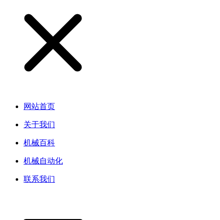
网站首页
关于我们
机械百科
机械自动化
联系我们