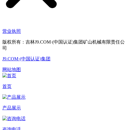
营业执照
版权所有：吉林J9.COM·(中国认证)集团矿山机械有限责任公
司
J9.COM·(中国认证)集团
网站地图
首页
产品展示
咨询电话