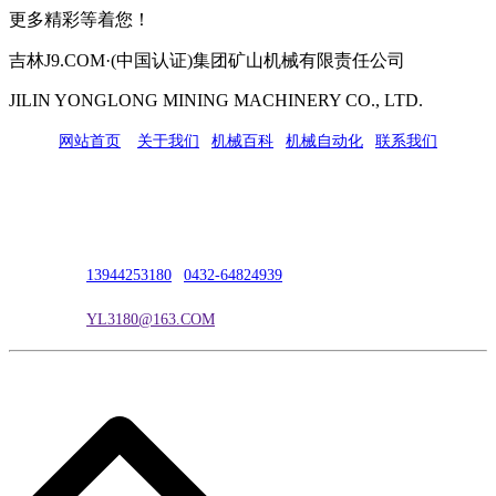
更多精彩等着您！
吉林J9.COM·(中国认证)集团矿山机械有限责任公司
JILIN YONGLONG MINING MACHINERY CO., LTD.
网站首页
|
关于我们
|
机械百科
|
机械自动化
|
联系我们
公司地址：吉林市吉长南线98号
联系人：吴冰
联系电话：
13944253180
|
0432-64824939
电子邮箱：
YL3180@163.COM