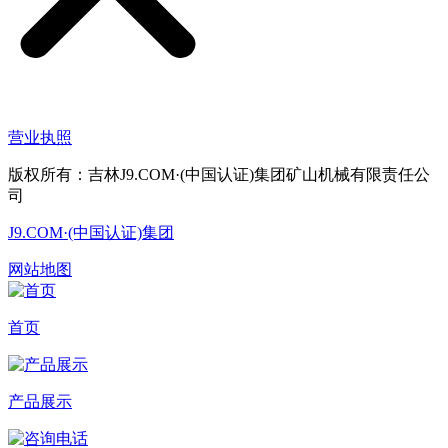
营业执照
版权所有：吉林J9.COM·(中国认证)集团矿山机械有限责任公
司
J9.COM·(中国认证)集团
网站地图
首页
产品展示