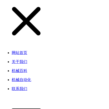
网站首页
关于我们
机械百科
机械自动化
联系我们