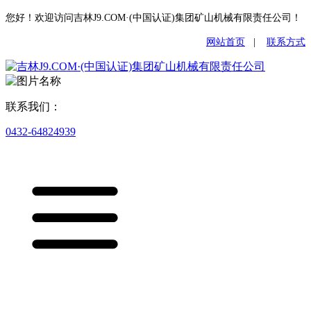
您好！欢迎访问吉林J9.COM·(中国认证)集团矿山机械有限责任公司！
网站首页
|
联系方式
联系我们：
0432-64824939