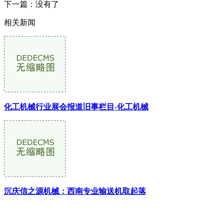
下一篇：没有了
相关新闻
化工机械行业展会报道旧事栏目-化工机械
沉庆信之源机械：西南专业输送机取起落