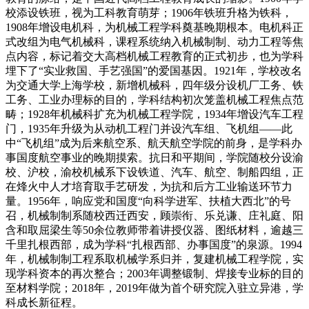
校添设铁班，视为工科教育萌芽；1906年铁班升格为铁科，
1908年增设电机科，为机械工程学科奠基晚期根本。电机科正
式改组为电气机械科，课程系统纳入机械制制、动力工程等焦
点内容，标记着交大高档机械工程教育的正式初步，也为学科
埋下了“实业救国、手艺强国”的爱国基因。1921年，学校改名
为交通大学上海学校，新增机械科，四年级分设机厂工务、铁
工务、工业办理标的目的，学科结构初次笼盖机械工程焦点范
畴；1928年机械科扩充为机械工程学院，1934年增设汽车工程
门，1935年升级为从动机工程门并设汽车组、飞机组——此
中“飞机组”成为后来航空系、航天航空学院的前身，是学科办
事国度航空事业的晚期摸索。抗日和平期间，学院随校分设渝
校、沪校，渝校机械系下设铁道、汽车、航空、制船四组，正
在烽火中人才培育取手艺研发，为抗和后方工业输送环节力
量。1956年，响应党和国度“向科学进军、扶植大西北”的号
召，机械制制系随校西迁西安，顾崇衔、乐兑谦、庄礼庭、阳
含和取屈梁生等50余位教师带着讲授仪器、图纸材料，逾越三
千里扎根西部，成为学科“扎根西部、办事国度”的泉源。1994
年，机械制制工程系取机械学系归并，复建机械工程学院，实
现学科资本的再次整合；2003年调整锻制、焊接专业标的目的
至材料学院；2018年，2019年做为首个研究院入驻立异港，学
科成长新征程。