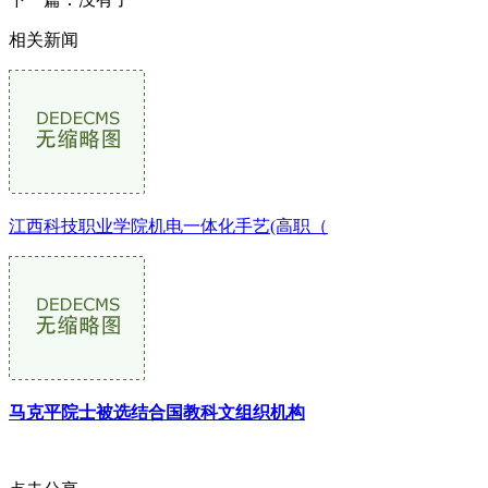
相关新闻
江西科技职业学院机电一体化手艺(高职（
马克平院士被选结合国教科文组织机构