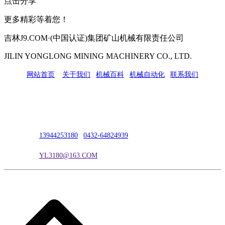
点击分享
更多精彩等着您！
吉林J9.COM·(中国认证)集团矿山机械有限责任公司
JILIN YONGLONG MINING MACHINERY CO., LTD.
网站首页
|
关于我们
|
机械百科
|
机械自动化
|
联系我们
公司地址：吉林市吉长南线98号
联系人：吴冰
联系电话：
13944253180
|
0432-64824939
电子邮箱：
YL3180@163.COM