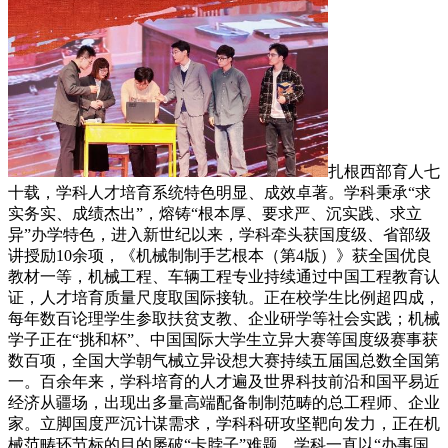
扎根西部育人七
十载，学科人才培育系统特色明显、成效卓著。学科秉承“求
实务实、成绩杰出”，熔铸“根本厚、要求严、沉实践、求立
异”办学特色，进入新世纪以来，学科牵头获国度级、省部级
讲授励10余项，《机械制制手艺根本（第4版）》获全国优良
教材一等，机械工程、车辆工程专业持续通过中国工程教育认
证，人才培育质量尺度取国际接轨。正在校学生比例超四成，
每年数百论理学生参取扶贫支教、企业研学等社会实践；机械
学子正在“挑和杯”、中国国际大学生立异大赛等国度级赛事获
数百项，全国大学朝气械立异设想大赛持续五届国总数全国第
一。百余年来，学科培育的人才遍及世界科技前沿和国平易近
经济从疆场，出现出多量高端配备制制范畴的总工程师、企业
家。立脚国度严沉计谋需求，学科科研攻坚靶向发力，正在机
械范畴环节标的目的屡破“卡脖子”难题。学科一直以“办事国