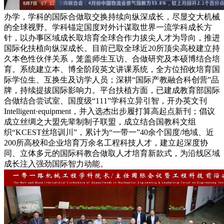
办学，学科的国际合做取交换持续向纵深成长，尽显交大机械
的全球视野。学科锚定国度对外计谋取世界一流学科成长方
针，以办事区域成长取培育全球合作力拔尖人才为导向，推进
国际化扶植向纵深成长。目前已取全球近20所顶尖高校建立持
久本色性伙伴关系，笼盖师生互访、合做研究及本硕博结合培
育。系统建立本、博全阶段英文讲课系统，全方位招收培育国
际学位生、互换生及访学人员；深耕“国际产教融合科创营”品
牌，持续提拔国际影响力。平台扶植方面，已建成教育部国际
合做结合尝试室、国度级“111”学科立异引智，开办英文刊
Intelligent·equipment，并入选杰出步履打算高起点新刊；倡议
成立丝绸之大盟先辈制制子联盟，成立结合国教科文组
织“KCEST丝培训川”，累计为“一带一”40余个国度/地域、近
200所高校和企业培育万余名工程科技人才，建立起深度协
同、立体多元的国际科教合做取人才培育新款式，为沿线区域
成长注入强劲国际智力动能。