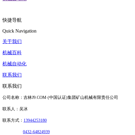
快捷导航
Quick Navigation
关于我们
机械百科
机械自动化
联系我们
联系我们
公司名称：吉林J9.COM·(中国认证)集团矿山机械有限责任公司
联系人：吴冰
联系方式：
13944253180
0432-64824939