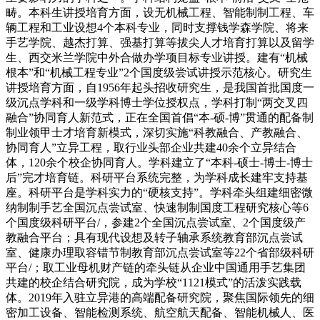
畴。本科生讲授培育方面，设无机械工程、智能制制工程、车
辆工程和工业设想4个本科专业，同时支撑钱学森学院、将来
手艺学院、越杰打算、强基打算等拔尖人才培育打算以及留学
生、西交米兰学院中外合做办学项目标专业讲授。建有“机械
根本”和“机械工程专业”2个国度级尝试讲授示范核心。研究生
讲授培育方面，自1956年起头招收研究生，是我国首批国度一
级沉点学科和一级学科博士学位授权点，学科打制“两交叉四
融合”协同育人新范式，正在全国首倡“本-硕-博”贯通的配备制
制业领甲士才培育新模式，深切实施“科教融合、产教融合、
协同育人”立异工程，取行业头部企业共建40余个立异结合
体，120余个校企协同育人。学科建立了“本科-硕士-博士-博士
后”完才培育链。科研平台系统完整，为学科成长建牢支持基
座。科研平台是学科实力的“硬核支持”。学科牵头组建细密微
纳制制手艺全国沉点尝试室、快速制制国度工程研究核心等6
个国度级科研平台/，参建2个全国沉点尝试室、2个国度级产
教融合平台；具有现代设想及转子轴承系统教育部沉点尝试
室、健康办理取容错节制教育部沉点尝试室等22个省部级科研
平台/；取工业母机财产链的牵头链从企业中国通用手艺集团
共建的校企结合研究院，成为学校“1121模式”的活泼实践载
体。2019年入驻立异港的高端配备研究院，聚焦国际领先的细
密加工设备、智能检测系统、航空航天配备、智能机械人、医