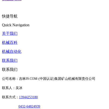
快捷导航
Quick Navigation
关于我们
机械百科
机械自动化
联系我们
联系我们
公司名称：吉林J9.COM·(中国认证)集团矿山机械有限责任公司
联系人：吴冰
联系方式：
13944253180
0432-64824939