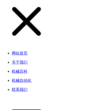
网站首页
关于我们
机械百科
机械自动化
联系我们