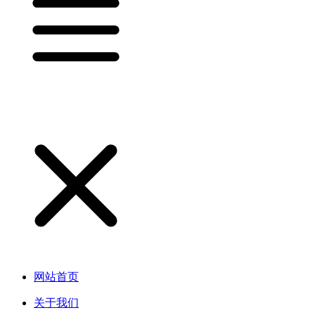
网站首页
关于我们