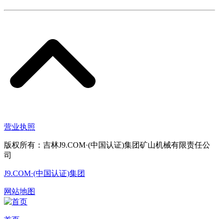
营业执照
版权所有：吉林J9.COM·(中国认证)集团矿山机械有限责任公
司
J9.COM·(中国认证)集团
网站地图