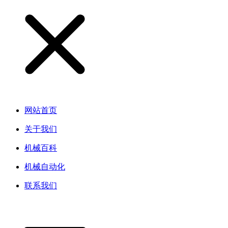
网站首页
关于我们
机械百科
机械自动化
联系我们