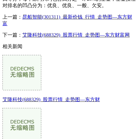
对排名的凹凸分为：优良、优良、一般、欠安。
上一篇：
昆船智能(301311)_最新价钱_行情_走势图—东方财
富
下一篇：
艾隆科技(688329)_股票行情_走势图—东方财富网
相关新闻
艾隆科技(688329)_股票行情_走势图—东方财