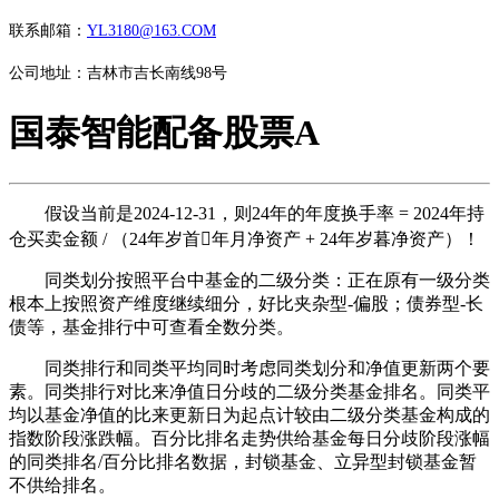
联系邮箱：
YL3180@163.COM
公司地址：吉林市吉长南线98号
国泰智能配备股票A
假设当前是2024-12-31，则24年的年度换手率 = 2024年持
仓买卖金额 / （24年岁首年月净资产 + 24年岁暮净资产）！
同类划分按照平台中基金的二级分类：正在原有一级分类
根本上按照资产维度继续细分，好比夹杂型-偏股；债券型-长
债等，基金排行中可查看全数分类。
同类排行和同类平均同时考虑同类划分和净值更新两个要
素。同类排行对比来净值日分歧的二级分类基金排名。同类平
均以基金净值的比来更新日为起点计较由二级分类基金构成的
指数阶段涨跌幅。百分比排名走势供给基金每日分歧阶段涨幅
的同类排名/百分比排名数据，封锁基金、立异型封锁基金暂
不供给排名。