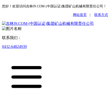
您好！欢迎访问吉林J9.COM·(中国认证)集团矿山机械有限责任公司！
网站首页
|
联系方式
联系我们：
0432-64824939