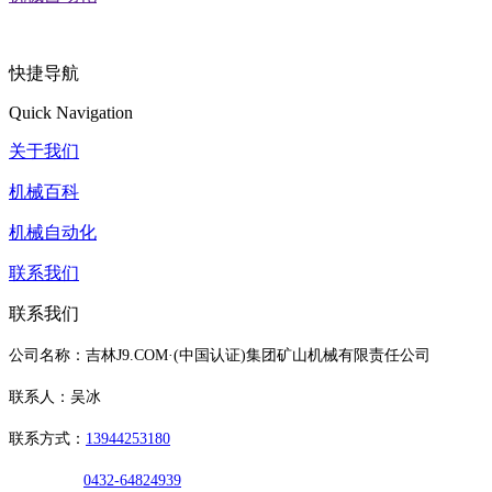
快捷导航
Quick Navigation
关于我们
机械百科
机械自动化
联系我们
联系我们
公司名称：吉林J9.COM·(中国认证)集团矿山机械有限责任公司
联系人：吴冰
联系方式：
13944253180
0432-64824939