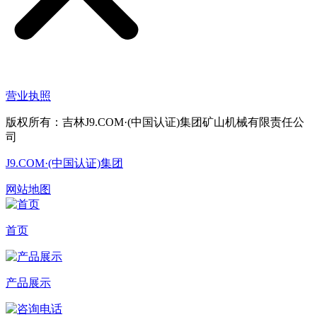
营业执照
版权所有：吉林J9.COM·(中国认证)集团矿山机械有限责任公
司
J9.COM·(中国认证)集团
网站地图
首页
产品展示