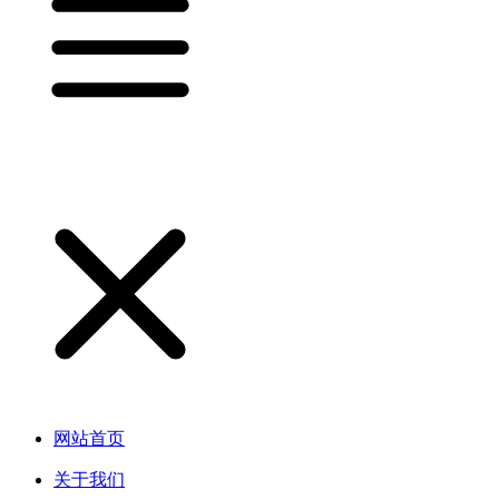
网站首页
关于我们