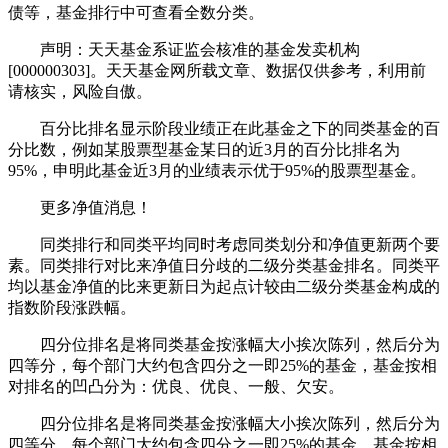
债等，基金排行中可查看全数分类。
声明：天天基金系证监会核准的基金发卖机构
[000000303]。天天基金网所载文章、数据仅供参考，利用前
请核实，风险自傲。
百分比排名显示阶段业绩正在此基金之下的同类基金的百
分比数，例如某股票型基金某日的近3月的百分比排名为
95%，申明此基金近3月的业绩表示优于95%的股票型基金。
更多净值消息！
同类排行和同类平均同时考虑同类划分和净值更新两个要
素。同类排行对比来净值日分歧的二级分类基金排名。同类平
均以基金净值的比来更新日为起点计较由二级分类基金构成的
指数阶段涨跌幅。
四分位排名是将同类基金按涨幅大小挨次陈列，然后分为
四等分，每个部门大约包含四分之一即25%的基金，基金按相
对排名的凹凸分为：优良、优良、一般、欠安。
四分位排名是将同类基金按涨幅大小挨次陈列，然后分为
四等分，每个部门大约包含四分之一即25%的基金，基金按相