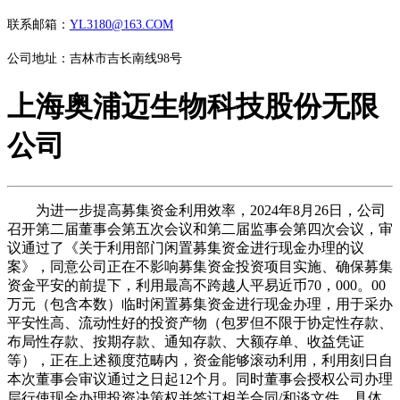
联系邮箱：
YL3180@163.COM
公司地址：吉林市吉长南线98号
上海奥浦迈生物科技股份无限
公司
为进一步提高募集资金利用效率，2024年8月26日，公司
召开第二届董事会第五次会议和第二届监事会第四次会议，审
议通过了《关于利用部门闲置募集资金进行现金办理的议
案》，同意公司正在不影响募集资金投资项目实施、确保募集
资金平安的前提下，利用最高不跨越人平易近币70，000。00
万元（包含本数）临时闲置募集资金进行现金办理，用于采办
平安性高、流动性好的投资产物（包罗但不限于协定性存款、
布局性存款、按期存款、通知存款、大额存单、收益凭证
等），正在上述额度范畴内，资金能够滚动利用，利用刻日自
本次董事会审议通过之日起12个月。同时董事会授权公司办理
层行使现金办理投资决策权并签订相关合同/和谈文件，具体