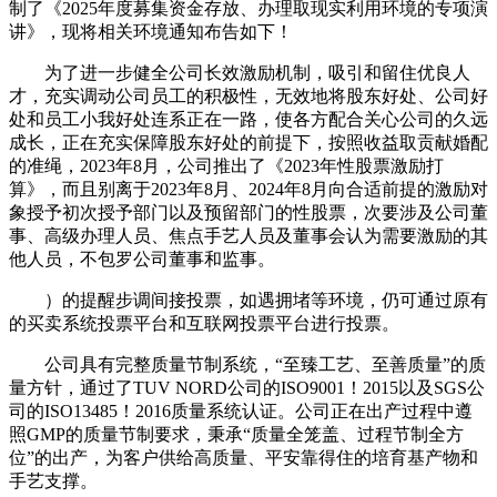
制了《2025年度募集资金存放、办理取现实利用环境的专项演
讲》，现将相关环境通知布告如下！
为了进一步健全公司长效激励机制，吸引和留住优良人
才，充实调动公司员工的积极性，无效地将股东好处、公司好
处和员工小我好处连系正在一路，使各方配合关心公司的久远
成长，正在充实保障股东好处的前提下，按照收益取贡献婚配
的准绳，2023年8月，公司推出了《2023年性股票激励打
算》，而且别离于2023年8月、2024年8月向合适前提的激励对
象授予初次授予部门以及预留部门的性股票，次要涉及公司董
事、高级办理人员、焦点手艺人员及董事会认为需要激励的其
他人员，不包罗公司董事和监事。
）的提醒步调间接投票，如遇拥堵等环境，仍可通过原有
的买卖系统投票平台和互联网投票平台进行投票。
公司具有完整质量节制系统，“至臻工艺、至善质量”的质
量方针，通过了TUV NORD公司的ISO9001！2015以及SGS公
司的ISO13485！2016质量系统认证。公司正在出产过程中遵
照GMP的质量节制要求，秉承“质量全笼盖、过程节制全方
位”的出产，为客户供给高质量、平安靠得住的培育基产物和
手艺支撑。