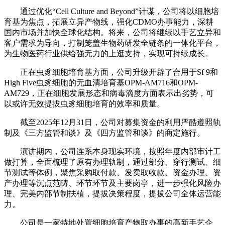
通过优化“Cell Culture and Beyond”计谋，公司将以细胞培
育基为焦点，拓展立异产物线，强化CDMO办事能力，深耕
国内市场并加快全球化结构。将来，公司将继续以手艺立异和
客户需求为导向，打制笼盖生物药研发全链条的一体化平台，
为生物医药行业供给强无力的上逛支持，实现可持续成长。
正在虫豸细胞培育基方面，公司升级开辟了合用于Sf 9和
High Five虫豸细胞的无血清培育基OPM-AM716和OPM-
AM729，正在细胞发展形态和病毒滴度方面表示出劣势，可
以或许无效提拔虫豸细胞培育的效率和质量。
截至2025年12月31日，公司对募集资金的利用严酷遵照轨
制及《三方监管和谈》及《四方监管和谈》的商定施行。
演讲期内，公司连系本身现实环境，按照年度内部审计工
做打算，全面梳理了原有办理轨制，通过部分、穿行测试、细
节测试等体例，聚焦采购取付款、发卖取收款、资金办理、资
产办理等沉点范畴、环节环节及主要岗亭，进一步强化风险办
理、完美内部节制扶植，提拔决策程度，提拔公司全体运营能
力。
公司是一家特地处置细胞培育产物取办事的高新手艺企