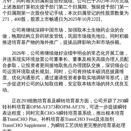
方针，同时相关归属前提曾经成绩。公司已于2025年10月完成
上述激励打算初次授予部门第二个归属期、预留授予部门第一
个归属期第一次股份登记手续，本次归属登记的性股票数量为
271，400股，股票上市畅通日为2025年10月22日。
公司将继续深耕中国市场，加强取本土生物药企业的合
做，晚期结构立异药研发管线，巩固市场领先地位。同时积极
推进培育基产物的海外推广，提拔品牌影响力和市场份额。
2026年，公司将继续做好业绩申明会的常态化开展工做，
并连系现实环境放置公司董事长、董事及相关高级办理人员配
合参取，让投资者更间接地取焦点办理团队交换，深切领会公
司运营环境取成长规划。同时，公司将持续丰硕消息披露维
度、优化沟通形式，通过邀请投资者参取实地调研等形式，进
一步促进对公司的认知取信赖，安定取本钱市场的持久优良互
动。
正在293细胞培育基及瞬转培育基方面，公司开辟了293瞬
转补料培育基OPM-AF373和OPM-AF376，可进一步提拔瞬转
表达程度；同时完美CHO-S瞬转培育基系统，推出根本培育
基TransCHO Plus、补料培育基TransCHO Feed及添加剂
TransCHO Supplement，为瞬转工艺供给更完整的培育基处理