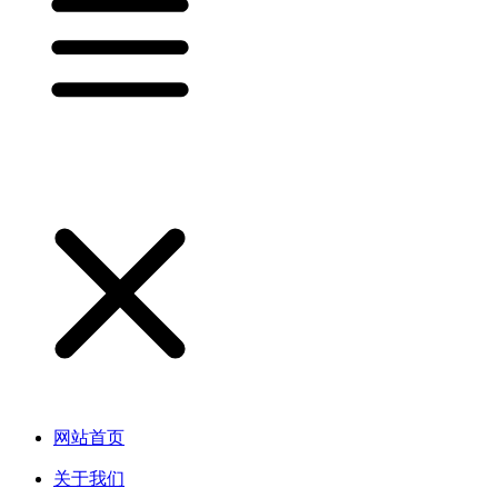
网站首页
关于我们