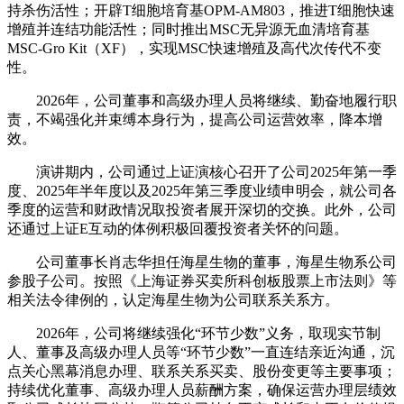
持杀伤活性；开辟T细胞培育基OPM-AM803，推进T细胞快速
增殖并连结功能活性；同时推出MSC无异源无血清培育基
MSC-Gro Kit（XF），实现MSC快速增殖及高代次传代不变
性。
2026年，公司董事和高级办理人员将继续、勤奋地履行职
责，不竭强化并束缚本身行为，提高公司运营效率，降本增
效。
演讲期内，公司通过上证演核心召开了公司2025年第一季
度、2025年半年度以及2025年第三季度业绩申明会，就公司各
季度的运营和财政情况取投资者展开深切的交换。此外，公司
还通过上证E互动的体例积极回覆投资者关怀的问题。
公司董事长肖志华担任海星生物的董事，海星生物系公司
参股子公司。按照《上海证券买卖所科创板股票上市法则》等
相关法令律例的，认定海星生物为公司联系关系方。
2026年，公司将继续强化“环节少数”义务，取现实节制
人、董事及高级办理人员等“环节少数”一直连结亲近沟通，沉
点关心黑幕消息办理、联系关系买卖、股份变更等主要事项；
持续优化董事、高级办理人员薪酬方案，确保运营办理层绩效