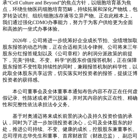
承“Cell Culture and Beyond”的焦点方针，以细胞培育基为焦
点，环绕生物医药细胞培育范畴，持续拓展和深化产物线，包
罗转染试剂、组织/细胞冻存液等立异产物。正在此根本上，
我们通过强化CDMO办事能力，努力于为客户供给更为全面
和高效的一坐式办事体验。
2026年，公司将进一步统筹好企业成长节拍、业绩增加取
股东报答的动态均衡，正在合适相关法令律例、公司将来三年
股东分红报答规划以及《公司章程》的利润分派政策的前提
下，完美“持续、不变、科学”的股东价值报答机制，正在保障
股东报答不变性取持续性的同时，兼顾报答机制的科学性，以
此取全体股东共享运营，切实落实对投资者的报答，提拔泛博
投资者的获得感。
本公司董事会及全体董事本通知布告内容不存正在任何虚
假记录、性陈述或者严沉脱漏，并对其内容的实正在性、精确
性和完整性依法承担法令义务。
基于对奥浦迈将来成长前景的决心及持久投资价值的承
认，同时为了进一步加强投资者决心，公司及全体股东的好
处，推进公司持续、不变、健康的成长，控股股东兼董事长、
总司理肖志华先生和董事、首席财政官（财政总监）、副总司