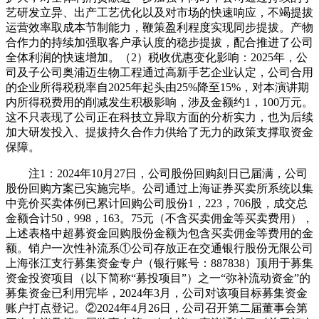
艺研发立异、出产工艺优化以及对市场的快速响应，不竭提拔
运营效率取成本节制能力，鞭策盈利程度实现同步提拔。产物
合作力的持续加强取客户承认度的稳步提拔，配合推进了公司
全体利润的快速增加。（2）税收优惠变化影响：2025年，公
司及子公司奥浦迈生物工程通过高新手艺企业认定，公司合用
的企业所得税税率自2025年起头由25%降至15%，对本演讲期
内所得税费用的削减发生积极影响，涉及金额约1，100万元。
这不只表现了公司正在科技立异取方面的分析实力，也为后续
加大研发投入、提拔持久合作力供给了无力的政策支撑取资金
保障。
注1：2024年10月27日，公司股份回购刻日已届满，公司
股份回购方案已实施完毕。公司通过上海证券买卖所系统以集
中竞价买卖体例已累计回购公司股份1，223，706股，成交总
金额合计50，998，163。75元（不含买卖佣金等买卖费用），
上述表格中超募资金回购股份金额为包含买卖佣金等费用的金
额。销户一次性补流系①公司存放正在交通银行股份无限公司
上海张江支行募集资金专户（银行账号：887838）顶用于募集
资金投资项目（以下简称“募投项目”）之一“弥补流动资金”的
募集资金已利用完毕，2024年3月，公司对该项目标募集资金
账户打点登记。②2024年4月26日，公司召开第二届董事会第