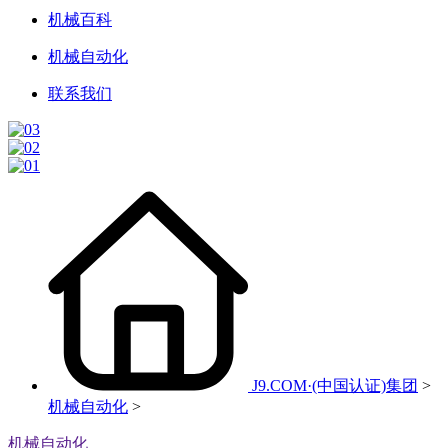
机械百科
机械自动化
联系我们
J9.COM·(中国认证)集团
>
机械自动化
>
机械自动化