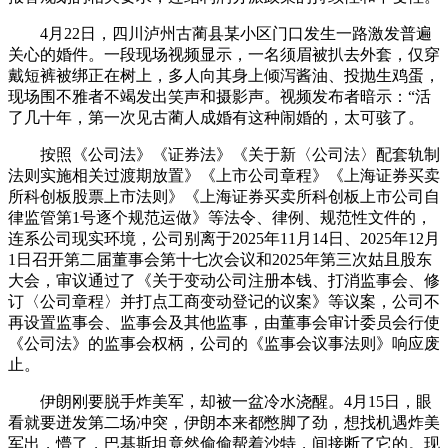
4月22日，四川泸州古蔺县某小区门口发生一路激发普遍
关心的婚件。一段现场视频显示，一名须眉被扒去外套，仅穿
戴短裤被绑正在树上，多人向其身上倾泻酱油、投抛生鸡蛋，
现场围不雅者不竭发出笑声和摄影声。视频发布者暗示：“活
了几十年，第一次见古蔺人成婚有这种闹婚的，太可骇了。
按照《公司法》《证券法》《关于新〈公司法〉配套轨制
法则实施相关过渡期放置》《上市公司章程》《上海证券买卖
所科创板股票上市法则》《上海证券买卖所科创板上市公司自
律监管第1号逐个规范运做》等法令、律例、规范性文件的，
连系公司现实环境，公司别离于2025年11月14日、2025年12月
1日召开第二届董事会第十七次会议和2025年第三次姑且股东
大会，审议通过了《关于变动公司注册本钱、打消监事会、修
订〈公司章程〉并打点工商变动登记的议案》等议案，公司不
再设置监事会、监事会及其他监事，由董事会审计委员会行使
《公司法》的监事会权柄，公司的《监事会议事法则》响应废
止。
伊朗刚要脱手炸美军，却被一盆冷水浇醒。4月15日，眼
看就要迸发第二场冲突，伊朗本来都憋脚了劲，想找机遇炸美
军出，懵了，巴基斯坦竟然偷偷帮着沙特，间接断了它的。现