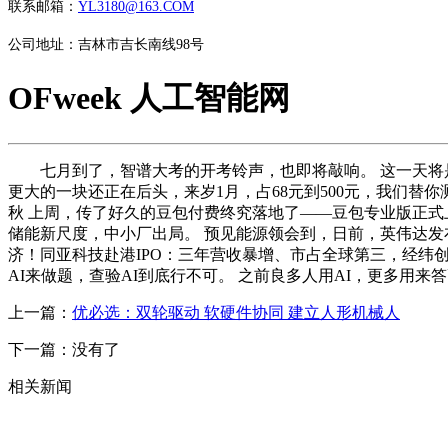
联系邮箱：
YL3180@163.COM
公司地址：吉林市吉长南线98号
OFweek 人工智能网
七月到了，智谱大考的开考铃声，也即将敲响。 这一天将是7
更大的一块还正在后头，来岁1月，占68元到500元，我们替
秋 上周，传了好久的豆包付费终究落地了——豆包专业版正式上
储能新尺度，中小厂出局。 预见能源领会到，日前，英伟达发布
济！同亚科技赴港IPO：三年营收暴增、市占全球第三，经纬
AI来做题，查验AI到底行不可。 之前良多人用AI，更多用
上一篇：
优必选：双轮驱动 软硬件协同 建立人形机械人
下一篇：没有了
相关新闻