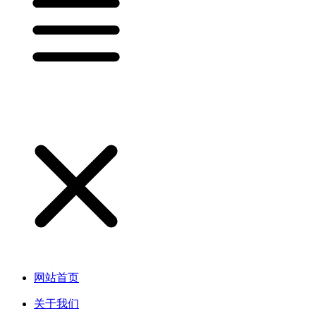
网站首页
关于我们