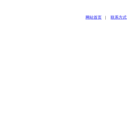
网站首页
|
联系方式