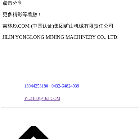
点击分享
更多精彩等着您！
吉林J9.COM·(中国认证)集团矿山机械有限责任公司
JILIN YONGLONG MINING MACHINERY CO., LTD.
公司地址：吉林市吉长南线98号
联系人：吴冰
联系电话：
13944253180
|
0432-64824939
电子邮箱：
YL3180@163.COM