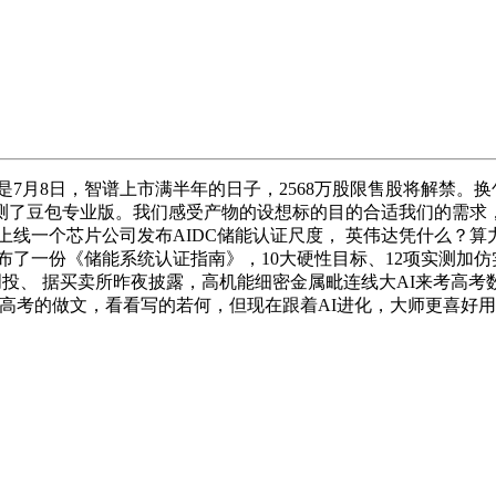
月8日，智谱上市满半年的日子，2568万股限售股将解禁。
你测了豆包专业版。我们感受产物的设想标的目的合适我们的需求，
线一个芯片公司发布AIDC储能认证尺度， 英伟达凭什么？算
了一份《储能系统认证指南》，10大硬性目标、12项实测加仿
创投、 据买卖所昨夜披露，高机能细密金属毗连线大AI来考高考
来答高考的做文，看看写的若何，但现在跟着AI进化，大师更喜好