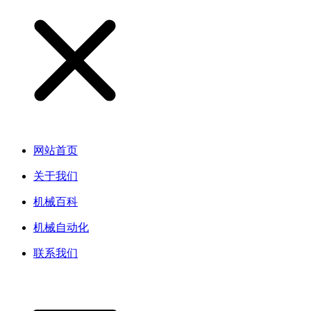
网站首页
关于我们
机械百科
机械自动化
联系我们