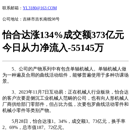
联系邮箱：
YL3180@163.COM
公司地址：吉林市吉长南线98号
怡合达涨134%成交额373亿元
今日从力净流入-55145万
5、公司的产物系列中有包含单轴机械人。单轴机械人做
为一种遍及合用的曲线活动组件，能够普遍使用于多种功课场
景。
3、2023年11月7日互动易：正在机械人行业板块，怡合达
的客户次要是侧沉工业机械人范畴的公司，也有向人形机械人
厂商供给部门零部件，但占比力低，次要包罗曲线活动零件和
机械小零件等类别产物。
5月28日，怡合达涨1。34%，成交额3。73亿元，换手率
2。69%，总市值187。72亿元。