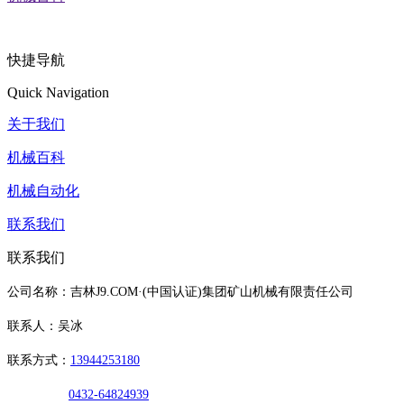
快捷导航
Quick Navigation
关于我们
机械百科
机械自动化
联系我们
联系我们
公司名称：吉林J9.COM·(中国认证)集团矿山机械有限责任公司
联系人：吴冰
联系方式：
13944253180
0432-64824939