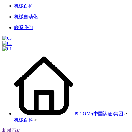
机械百科
机械自动化
联系我们
J9.COM·(中国认证)集团
>
机械百科
>
机械百科