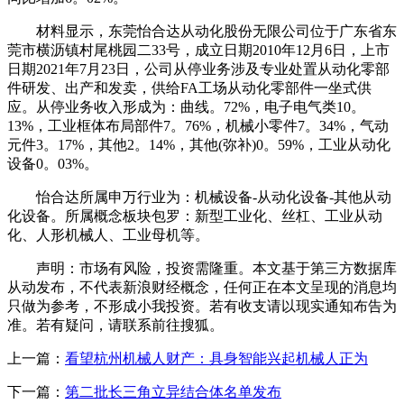
材料显示，东莞怡合达从动化股份无限公司位于广东省东
莞市横沥镇村尾桃园二33号，成立日期2010年12月6日，上市
日期2021年7月23日，公司从停业务涉及专业处置从动化零部
件研发、出产和发卖，供给FA工场从动化零部件一坐式供
应。从停业务收入形成为：曲线。72%，电子电气类10。
13%，工业框体布局部件7。76%，机械小零件7。34%，气动
元件3。17%，其他2。14%，其他(弥补)0。59%，工业从动化
设备0。03%。
怡合达所属申万行业为：机械设备-从动化设备-其他从动
化设备。所属概念板块包罗：新型工业化、丝杠、工业从动
化、人形机械人、工业母机等。
声明：市场有风险，投资需隆重。本文基于第三方数据库
从动发布，不代表新浪财经概念，任何正在本文呈现的消息均
只做为参考，不形成小我投资。若有收支请以现实通知布告为
准。若有疑问，请联系前往搜狐。
上一篇：
看望杭州机械人财产：具身智能兴起机械人正为
下一篇：
第二批长三角立异结合体名单发布