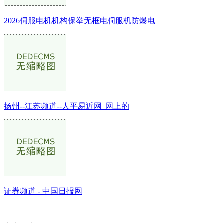
2026伺服电机机构保举无框电伺服机防爆电
扬州--江苏频道--人平易近网_网上的
证券频道 - 中国日报网