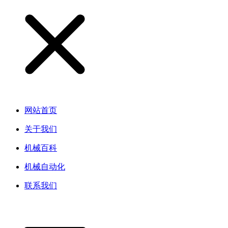
网站首页
关于我们
机械百科
机械自动化
联系我们