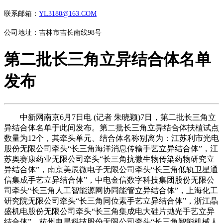
联系邮箱：
YL3180@163.COM
公司地址：吉林市吉长南线98号
第二批长三角立异结合体名单
发布
中新网南京6月7日电 (记者 朱晓颖)7日，第二批长三角立
异结合体名单于此间发布。第二批长三角立异结合体扶植试点
数量为12个，其牵头单元、结合体名称别离为：江苏利市光电
股份无限公司牵头“长三角海洋消息传输手艺立异结合体”，江
苏奥赛康药业无限公司牵头“长三角抗微生物传染药物研究立
异结合体”，南京美辰微电子无限公司牵头“长三角低轨卫星通
信集成手艺立异结合体”，中电金信数字科技集团股份无限公
司牵头“长三角人工智能源网协同能管立异结合体”，上海化工
研究院无限公司牵头“长三角同位素手艺立异结合体”，浙江晶
盛机电股份无限公司牵头“长三角集成电大硅片抛光手艺立异
结合体”，杭州申昊科技股份无限公司牵头“长三角智能机械人