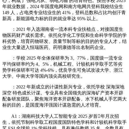
心，构成了 强电为从、弱电为辅 的培育特色。按照学校 2025
年就业数据，2024 年国度电网和南方电网共登科我校结业生
149 人，占电类专业结业生的 41%，登科总数和占比均创汗青
新高，新能源电力标的目的就业率达 95% 以上。
：2021 年入选湖南省一流本科专业扶植点，对接国度生
物医药财产成长需求。依托化学化工学院和生命科学学院的学
科劣势，培育药物研发、质量节制等标的目的的专业人才，结
业生大量进入恒瑞医药、药明康德等出名制药企业。
：学校 2025 年全体保研率为 3。77%，国度级一流专业
平均保研率约为 4。5%，机械工程、计较机科学取手艺等劣
势学科保研率可达 4%-6%，优良学生可免试攻读大学、浙江
大学、中南大学等国内顶尖高校研究生。
：2022 年新成立的计谋性新兴专业，依托学校 深海深地
深空 特色成长计谋。专业具有全国领先的深海矿产资本开辟
配备研发团队，聚焦海洋资本开辟配备、水下机械人手艺两大
标的目的，是国度海洋强国计谋急需的人才培育。
A1：湖南科技大学人工智能专业 2025 岁首年月次招
生，依托节制科学取工程国度国防特色学科和计较机科学取手
艺 ESI 全球前 1% 学科扶植，具有兼任教师 35 名，全数具有