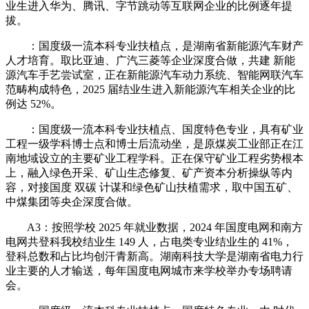
业生进入华为、腾讯、字节跳动等互联网企业的比例逐年提
拔。
：国度级一流本科专业扶植点，是湖南省新能源汽车财产
人才培育。取比亚迪、广汽三菱等企业深度合做，共建 新能
源汽车手艺尝试室，正在新能源汽车动力系统、智能网联汽车
范畴构成特色，2025 届结业生进入新能源汽车相关企业的比
例达 52%。
：国度级一流本科专业扶植点、国度特色专业，具有矿业
工程一级学科博士点和博士后流动坐，是原煤炭工业部正在江
南地域设立的主要矿业工程学科。正在保守矿业工程劣势根本
上，融入绿色开采、矿山生态修复、矿产资本分析操纵等内
容，对接国度 双碳 计谋和绿色矿山扶植需求，取中国五矿、
中煤集团等央企深度合做。
A3：按照学校 2025 年就业数据，2024 年国度电网和南方
电网共登科我校结业生 149 人，占电类专业结业生的 41%，
登科总数和占比均创汗青新高。湖南科技大学是湖南省电力行
业主要的人才输送，每年国度电网城市来学校举办专场聘请
会。