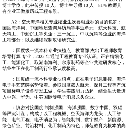
博士学位，此中传授 10 人、博士生导师 10 人，81% 教师具
有企业工做履历或工程布景。
A2：空天海洋相关专业结业生次要就业标的目的包罗：
国度海洋局、中国地质查询拜访局等事业单元；航天科技、航
天科工、中船沉工等央企；三一沉工、中联沉科等企业的海洋
工程部分；以及继续深制攻读研究生。
：国度级一流本科专业扶植点、教育部 杰出工程师教育
培育打算 专业，2022 年通过工程教育专业认证。正在精细化
工、能源化工、取湖南海利、尔康制药等企业共建研发核心，
结业生正在化工制药行业承认度极高。
：国度级一流本科专业扶植点，正在电子消息测控、海洋
电子手艺范畴劣势较着。参取国度载人航天、探月工程等严沉
项目标电子设备研发工做，学生实践能力凸起，结业生大量进
入中兴、华为、中芯国际等电子消息龙头企业。
：慎密对接国度 制制强国、海洋强国、数字中国、双碳
等严沉计谋，构成了以工程机械、空天海洋为龙头，人工智
能、电气工程、电子消息为，智能制制、数字财产、新能源、
绿色矿业、前沿材料、化工制药为特色，师范教育为根本的高