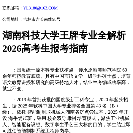
联系邮箱：
YL3180@163.COM
公司地址：吉林市吉长南线98号
湖南科技大学王牌专业全解析
2026高考生报考指南
：国度级一流本科专业扶植点，传承原湘潭师范学院 60
余年师范教育底蕴。具有中国言语文学一级学科硕士点，培育
语文教育讲授和研究的高级特地人才，结业生考编成功率高，
就业不变。
：2019 年首批获批的国度级新工科专业，2020 年起头招
生，据 2025 年软科中国大学专业排名全国第 43 名（B +
级）。依托 智能制制取机械人湖南省沉点尝试室，2025 年开
设 海牛尝试班，采用 校企双导师制 培育模式，聚焦工业机械
人、智能配备设想、数字孪生手艺三大标的目的，学生结业即
可胜任智能制制系统工程师岗亭。