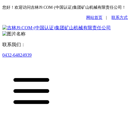
您好！欢迎访问吉林J9.COM·(中国认证)集团矿山机械有限责任公司！
网站首页
|
联系方式
联系我们：
0432-64824939