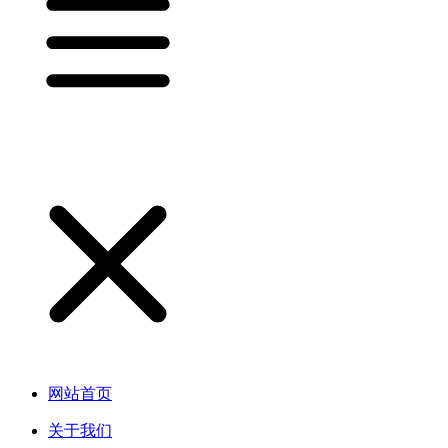
网站首页
关于我们