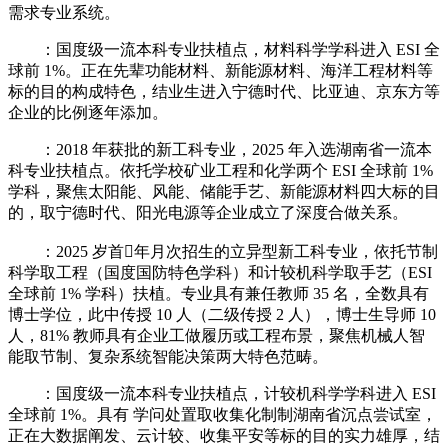
需求专业系统。
：国度级一流本科专业扶植点，材料科学学科进入 ESI 全
球前 1%。正在先辈功能材料、新能源材料、海洋工程材料等
标的目的构成特色，结业生进入宁德时代、比亚迪、京东方等
企业的比例逐年添加。
：2018 年获批的新工科专业，2025 年入选湖南省一流本
科专业扶植点。依托学校矿业工程和化学两个 ESI 全球前 1%
学科，聚焦太阳能、风能、储能手艺、新能源材料四大标的目
的，取宁德时代、阳光电源等企业成立了深度合做关系。
：2025 岁首年月次招生的立异型新工科专业，依托节制
科学取工程（国度国防特色学科）和计较机科学取手艺（ESI
全球前 1% 学科）扶植。专业具有兼任教师 35 名，全数具有
博士学位，此中传授 10 人（二级传授 2 人），博士生导师 10
人，81% 教师具有企业工做履历或工程布景，聚焦机械人智
能取节制、复杂系统智能决策两大特色范畴。
：国度级一流本科专业扶植点，计较机科学学科进入 ESI
全球前 1%。具有 学问处置取收集化制制湖南省沉点尝试室，
正在大数据阐发、云计较、收集平安等标的目的实力雄厚，结