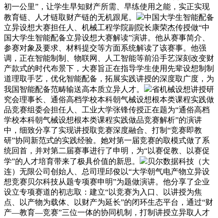
初一公里”，让学生早知财产所需、早练使用之能，实正实现
教育链、人才链取财产链的无机跟尾。
中国大学生智能配备
立异设想大赛担任人、机械工程学院副院长康荣杰传授做“中
国大学生智能配备立异设想大赛解读”演讲。他从赛事简介、
参赛对象及要求、材料提交等方面系统解读了该赛事。他强
调，正在智能制制、物联网、人工智能等前沿手艺深刻改变财
产款式的时代布景下，大赛旨正在指导学生使用先辈设想制制
道理取手艺，优化智能配备，拓展实践讲授的深度取广度，为
我国智能配备范畴输送高本质立异人才。
省机械设想讲授研
究会理事长、通俗高档学校本科朝气械设想根本类课程实践做
品竞赛组委会担任人、工业大学张锋传授正在题为“通俗高档
学校本科朝气械设想根本类课程实践做品竞赛解析”的演讲
中，细致分享了实现讲授取竞赛深度融合、打制“竞赛即教
研”协同新范式的实践经验。她对第一届竞赛的取模式做了系
统回首，并对第二届赛事进行了申明，为“以赛促教、以赛促
学”的人才培育带来了极具价值的新思。
贝尔数据科技（大
连）无限公司创始人、总司理邱俊以“大学朝气电产物立异设
想竞赛贝尔科技从题专项赛申明”为题做演讲。他分享了企业
设立专项赛道的初志取：建立“以竞赛为入口、以讲授为焦
点、以产物为载体、以财产为延长”的闭环生态平台，通过“财
产—教育—竞赛”三位一体的协同机制，打制讲授立异取人才