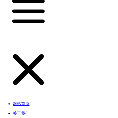
网站首页
关于我们