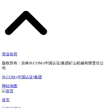
营业执照
版权所有：吉林J9.COM·(中国认证)集团矿山机械有限责任公
司
J9.COM·(中国认证)集团
网站地图
首页