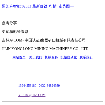
黑芝麻智能(02533)最新价钱_行情_走势图—
点击分享
更多精彩等着您！
吉林J9.COM·(中国认证)集团矿山机械有限责任公司
JILIN YONGLONG MINING MACHINERY CO., LTD.
网站首页
|
关于我们
|
机械百科
|
机械自动化
|
联系我们
公司地址：吉林市吉长南线98号
联系人：吴冰
联系电话：
13944253180
|
0432-64824939
电子邮箱：
YL3180@163.COM