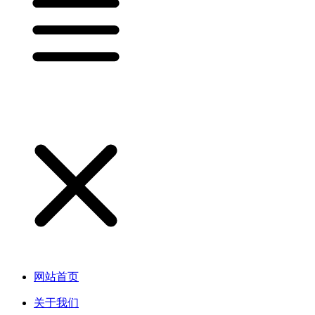
网站首页
关于我们