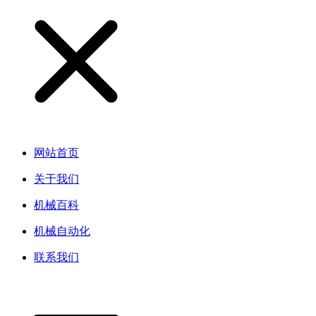
网站首页
关于我们
机械百科
机械自动化
联系我们