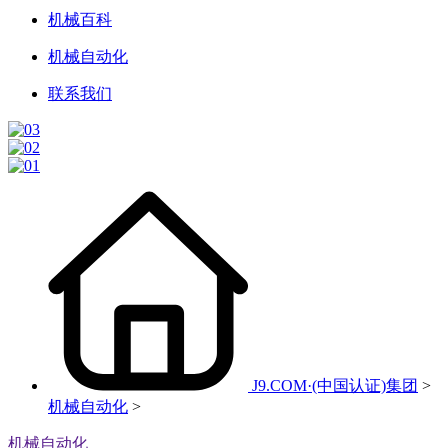
机械百科
机械自动化
联系我们
J9.COM·(中国认证)集团
>
机械自动化
>
机械自动化