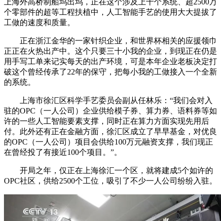
上海外高桥制船坞出坞，正在这个涉及上千个系统、超2500万
个零部件的超等工程扶植中，人工智能手艺的使用大大提拔了
工做的速度和质量。
正在浙江金华的一家针织企业，和世界杯相关的应援领巾
正正在火热出产中。这个只要三十小我的企业，到现正在仍是
用手写工单来记实每天的出产环境，可是本年企业老板决定打
破这个曾经传承了22年的保守，把每小我的工做接入一个全新
的系统。
上海市徐汇区科学手艺委员会副从任林乐：“我们会对入
驻的OPC（一人公司）企业供给模子券、算力券、语料券等如
许的一些人工智能要素支撑，同时正在算力方面实现先用后
付。此外还有正在金融方面，徐汇区成立了早早基金，对优良
的OPC（一人公司）项目会供给100万元融资支撑，我们现正
在曾经投了有接近100个项目。”。
开局之年，仅正在上海徐汇一个区，就将建成5个如许的
OPC社区，供给2500个工位，吸引了不少一人公司纷纷入驻。