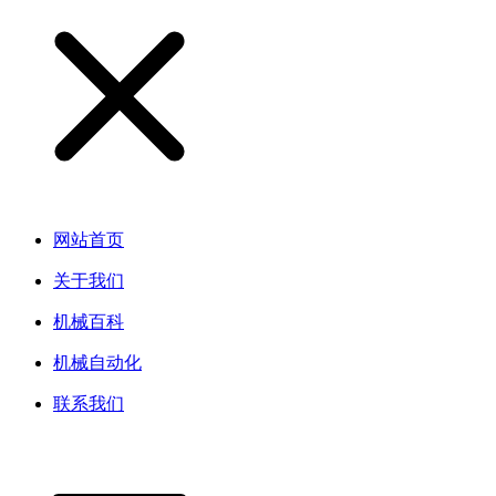
网站首页
关于我们
机械百科
机械自动化
联系我们