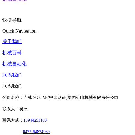
快捷导航
Quick Navigation
关于我们
机械百科
机械自动化
联系我们
联系我们
公司名称：吉林J9.COM·(中国认证)集团矿山机械有限责任公司
联系人：吴冰
联系方式：
13944253180
0432-64824939