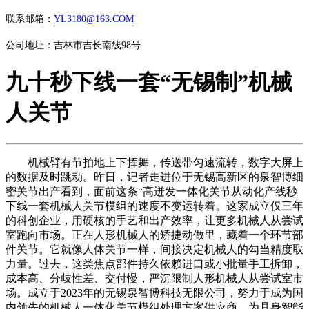
联系邮箱：
YL3180@163.COM
公司地址：吉林市吉长南线98号
九十秒下线一套“无锡制”机械
人关节
机械臂有节拍地上下挥舞，传送带匀速流转，数字大屏上
的数据及时跳动。昨日，记者走进位于无锡高新区的泉智博细
密关节出产看到，面前这条“高迸发一体化关节从动化产线秒
下线一套机械人关节模组的速度不变运转着。这家成立仅三年
的科创企业，用硬核的手艺和出产效率，让更多机械人从尝试
室跑向市场。正在人形机械人的矫捷动做里，藏着一个环节部
件关节。它就像人体关节一样，间接决定机械人的勾当精度取
力量。过去，这类焦点部件持久依赖进口或小批量手工拆卸，
成本高、分歧性差、交付慢，严沉限制人形机械人从尝试室市
场。成立于2023年的无锡泉智博科技无限公司，努力于成为国
内领先的机械人一体化关节模组处理方案供应商，为具身智能