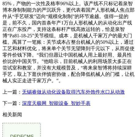
85%，产物的一次性及格率96%以上。该产线不只标记着泉智
博本身制制能力的严沉跃升，更代表着国产人形机械人焦点部
件从“手艺研发”迈向“规模化制制”的环节逾越。值得一提的
是，前不久，国内首条年产1万台人形机械人的从动化出产线
正在广东投产，支持这条标杆产线高效运转的，恰是泉智
博“Pa81-18-25”关节模组。成本，是机械人千家万户的最大门
槛。禹算了一笔账：关节成本占整台机械人的50%以上，通过
工艺和材料优化，将来单个关节无望降到千元以下，从而促使
零件价钱下降。“我们但愿让中国机械人用上最好用、最具性
价比的中国关节。”他暗示，目前机械人的利用场景大多正在
尝试室和教室，并没有大规模普及，“将来泉智博将持续深耕
手艺，取上下逛伙伴慎密协做，配合降低机械人的门槛，让机
械人实正走进千家万户。”。
上一篇：
无锡睿做从动化设备取得汽车外饰件水口从动激
下一篇：
深度天极网_智能设备_智妙手表
相关新闻