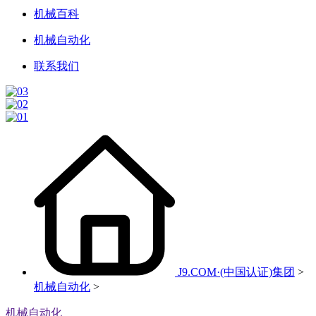
机械百科
机械自动化
联系我们
J9.COM·(中国认证)集团
>
机械自动化
>
机械自动化