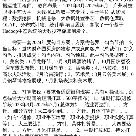
据运维工程师、 教育布景： 2021年9月-2025年6月：广州科技
职业手艺大学，大数据工程取手艺专业，学士学位 从修课
程：数据挖掘、机械进修、大数据处置手艺、数据仓库取
OLAP、分布式计较、统计学 项目履历：参取了一个基于
Hadoop生态系统的大数据存储取阐发？。
需要一套2024年度勾当方案，方案需包罗：勾当节拍、勾
当目标：邀约财产园买房的准客户或意向客户（总裁们）加入
勾当，推进成交；勾当内容、勾当预算。此中勾当类型有：
1。美食类：6月龙虾节、7月-8月啤酒烧烤节，10月围炉煮茶
+房车露营布景、11月暖锅节；2。活动类：4月马拉松、5月
高尔夫球活动、7月哈雷骑行；3。艺术类：3月云谷美术展、6
月钢琴博物馆展现、9月剧场表演和美术展。
五、打算取径（要求合适逻辑和现实，具有可操做性，沉
点描述大学期间的短期打算，500字摆布） 1。短期打算(进修
阶段2023年9月-2025年7月) 总体方针！结业要达到。。。方
针。 细分方针！大二要达到。。。方针。具体打算是。。。
（如专业进修、职业手艺培育、职业本质提拔、职业实践打算
等）。 大三要达到。。。方针。具体打算是。。。 大四要达
到。。。方针。具体打算是。。。 2。中期打算和3。持久打