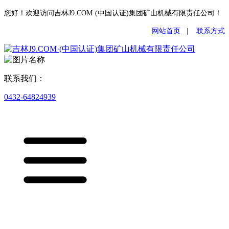
您好！欢迎访问吉林J9.COM·(中国认证)集团矿山机械有限责任公司！
网站首页
|
联系方式
联系我们：
0432-64824939