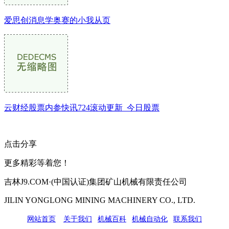
爱思创消息学奥赛的小我从页
云财经股票内参快讯724滚动更新_今日股票
点击分享
更多精彩等着您！
吉林J9.COM·(中国认证)集团矿山机械有限责任公司
JILIN YONGLONG MINING MACHINERY CO., LTD.
网站首页
|
关于我们
|
机械百科
|
机械自动化
|
联系我们