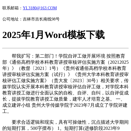
联系邮箱：
YL3180@163.COM
公司地址：吉林市吉长南线98号
2025年1月Word模板下载
帮我扩写：第二部门！学院自评工做开展环境 按照教育
部《通俗高档学校本科教育讲授审核评估实施方案（20212025
年）》（教督〔2021〕1号）《贵州省通俗高档学校本科教育
讲授审核评估实施方案（试行）》《贵州大学本科教育讲授审
核评估工做实施方案》（贵大发〔2023〕30号）相关要求，传
媒学院认实开展本科教育讲授审核评估自评工做，对学院本科
教育讲授工做进行全面认实的自检、自评、自纠，以自评促成
长，提拔学院教育讲授工做质量，建牢人才培育之基。 一、
成立建评小组 贵州大学传媒学院于2023年7月成立了学院评建
工。
要求合适逻辑和现实，具有可操做性，沉点描述大学期间
的短期打算，500字摆布） 1。短期打算(进修阶段2023年9