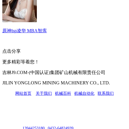
原神lsp凌华 MBA智库
点击分享
更多精彩等着您！
吉林J9.COM·(中国认证)集团矿山机械有限责任公司
JILIN YONGLONG MINING MACHINERY CO., LTD.
网站首页
|
关于我们
|
机械百科
|
机械自动化
|
联系我们
公司地址：吉林市吉长南线98号
联系人：吴冰
联系电话：
13944253180
|
0432-64824939