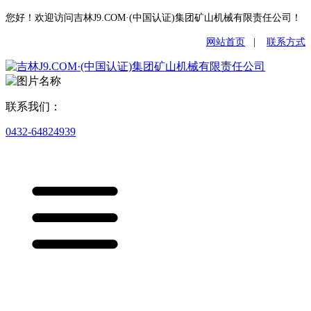
您好！欢迎访问吉林J9.COM·(中国认证)集团矿山机械有限责任公司！
网站首页
|
联系方式
联系我们：
0432-64824939