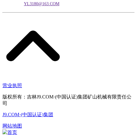
电子邮箱：
YL3180@163.COM
营业执照
版权所有：吉林J9.COM·(中国认证)集团矿山机械有限责任公
司
J9.COM·(中国认证)集团
网站地图