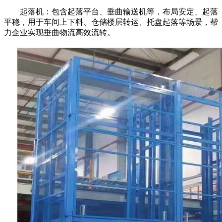
起落机：包含起落平台、垂曲输送机等，布局安定、起落
平稳，用于车间上下料、仓储楼层转运、托盘起落等场景，帮
力企业实现垂曲物流高效流转。