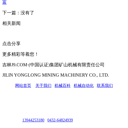
富
下一篇：没有了
相关新闻
点击分享
更多精彩等着您！
吉林J9.COM·(中国认证)集团矿山机械有限责任公司
JILIN YONGLONG MINING MACHINERY CO., LTD.
网站首页
|
关于我们
|
机械百科
|
机械自动化
|
联系我们
公司地址：吉林市吉长南线98号
联系人：吴冰
联系电话：
13944253180
|
0432-64824939