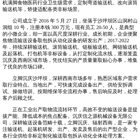
机满脚食物医药行业卫生级需求，定制弯道输送机、改向滚筒
输送机等，矫捷适配各类非标场景。
公司成立于 2016 年 5 月 27 日，坐落于沙坪坝区山洞村山
洞组 10 号，注册本钱 300 万元，现有员工 20-50 人，是典型
的小微企业，却一直以高尺度深耕行业。成长初期，企业便聚
焦物流输送设备取包拆从动化设备的研发出产；2017-2022
年，持续深耕输送机、滚筒输送机、链板输送机、网链输送机
及起落机、打包机等非标设备，从打定制化流水线，逐渐笼盖
沉庆及西南区域市场，凭仗结实的产质量量取贴心办事，堆集
了优良的市场口碑。
立脚沉庆沙坪坝，深耕西南市场多年，熟悉区域客户需求
取行业特点。当地出产，可快速完成设备出产、供给安拆调
试、操做培训、按期维保等全流程办事，售后响应及时，处理
客户后顾之忧。
正在工业出产取物流流转环节，高效不变的输送设备是提
拔产能、降低成本的焦点配备。沉庆信之源机械设备无限公
司，深耕输送设备范畴十载，立脚沉庆、辐射西南，是一家专
注输送机、起落机研发、出产、发卖及售后的出产型企业，为
各行业供给非标定制化输送取包拆从动化全体处理方案。