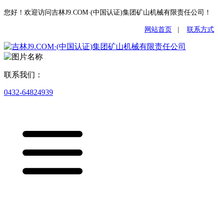
您好！欢迎访问吉林J9.COM·(中国认证)集团矿山机械有限责任公司！
网站首页
|
联系方式
联系我们：
0432-64824939