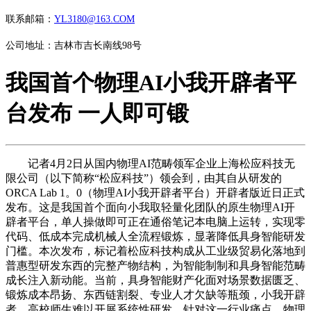
联系邮箱：
YL3180@163.COM
公司地址：吉林市吉长南线98号
我国首个物理AI小我开辟者平
台发布 一人即可锻
记者4月2日从国内物理AI范畴领军企业上海松应科技无
限公司（以下简称“松应科技”）领会到，由其自从研发的
ORCA Lab 1。0（物理AI小我开辟者平台）开辟者版近日正式
发布。这是我国首个面向小我取轻量化团队的原生物理AI开
辟者平台，单人操做即可正在通俗笔记本电脑上运转，实现零
代码、低成本完成机械人全流程锻炼，显著降低具身智能研发
门槛。本次发布，标记着松应科技构成从工业级贸易化落地到
普惠型研发东西的完整产物结构，为智能制制和具身智能范畴
成长注入新动能。当前，具身智能财产化面对场景数据匮乏、
锻炼成本昂扬、东西链割裂、专业人才欠缺等瓶颈，小我开辟
者、高校师生难以开展系统性研发。针对这一行业痛点，物理