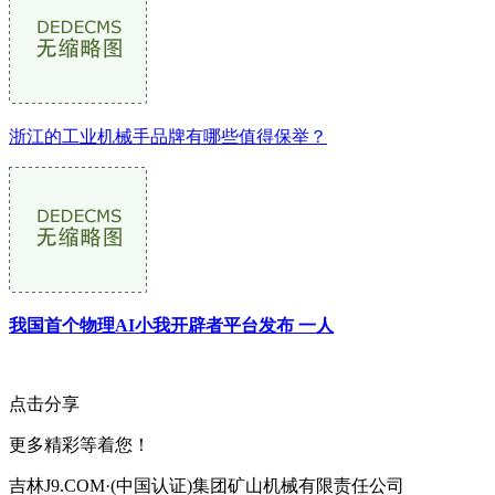
浙江的工业机械手品牌有哪些值得保举？
我国首个物理AI小我开辟者平台发布 一人
点击分享
更多精彩等着您！
吉林J9.COM·(中国认证)集团矿山机械有限责任公司