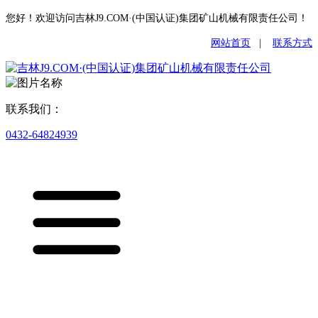
您好！欢迎访问吉林J9.COM·(中国认证)集团矿山机械有限责任公司！
网站首页
|
联系方式
联系我们：
0432-64824939