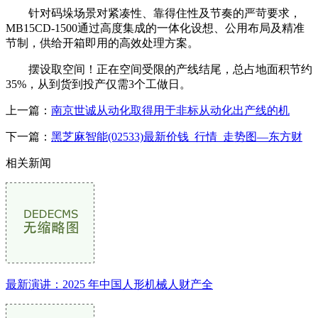
针对码垛场景对紧凑性、靠得住性及节奏的严苛要求，
MB15CD-1500通过高度集成的一体化设想、公用布局及精准
节制，供给开箱即用的高效处理方案。
摆设取空间！正在空间受限的产线结尾，总占地面积节约
35%，从到货到投产仅需3个工做日。
上一篇：
南京世诚从动化取得用于非标从动化出产线的机
下一篇：
黑芝麻智能(02533)最新价钱_行情_走势图—东方财
相关新闻
最新演讲：2025 年中国人形机械人财产全