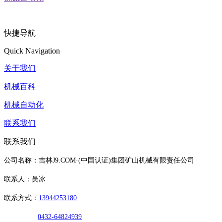
快捷导航
Quick Navigation
关于我们
机械百科
机械自动化
联系我们
联系我们
公司名称：吉林J9.COM·(中国认证)集团矿山机械有限责任公司
联系人：吴冰
联系方式：
13944253180
0432-64824939