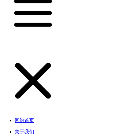
网站首页
关于我们